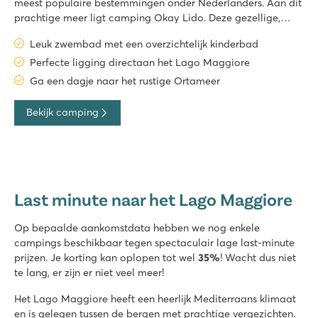
meest populaire bestemmingen onder Nederlanders. Aan dit
prachtige meer ligt camping Okay Lido. Deze gezellige,
kleinschalige familiecamping ligt aan de rustige kant van
Leuk zwembad met een overzichtelijk kinderbad
het Lago Maggiore, waar je kunt genieten van prachtige
zonsondergangen en
Perfecte ligging directaan het Lago Maggiore
Ga een dagje naar het rustige Ortameer
Bekijk camping
Last minute naar het Lago Maggiore
Op bepaalde aankomstdata hebben we nog enkele
campings beschikbaar tegen spectaculair lage last-minute
prijzen. Je korting kan oplopen tot wel
35%
! Wacht dus niet
te lang, er zijn er niet veel meer!
Het Lago Maggiore heeft een heerlijk Mediterraans klimaat
en is gelegen tussen de bergen met prachtige vergezichten.