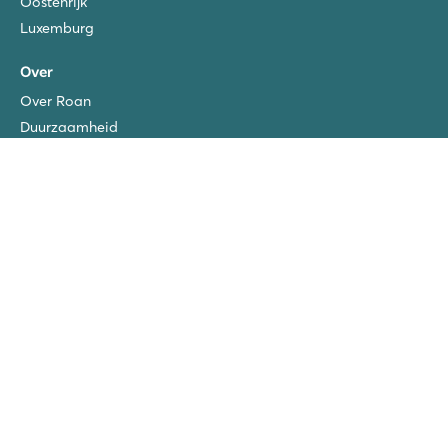
Oostenrijk
Luxemburg
Over
Over Roan
Duurzaamheid
Reisvoorwaarden
Veel gestelde vragen
Extra's bij te boeken
Blog
Privacy policy
Disclaimer
Copyright
Verzekeringen
Vacatures
San Vito/Cisano
La Chapelle
Ca'Savio