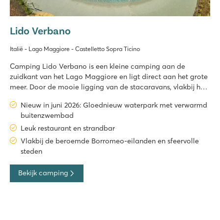
Lido Verbano
Italië - Lago Maggiore - Castelletto Sopra Ticino
Camping Lido Verbano is een kleine camping aan de
zuidkant van het Lago Maggiore en ligt direct aan het grote
meer. Door de mooie ligging van de stacaravans, vlakbij het
meer, is dit een ideale camping om te genieten van het
Nieuw in juni 2026: Gloednieuw waterpark met verwarmd
prachtige Lago Maggiore. Op deze camping zal je de
buitenzwembad
typische Italiaanse sfee
Leuk restaurant en strandbar
Vlakbij de beroemde Borromeo-eilanden en sfeervolle
steden
Bekijk camping