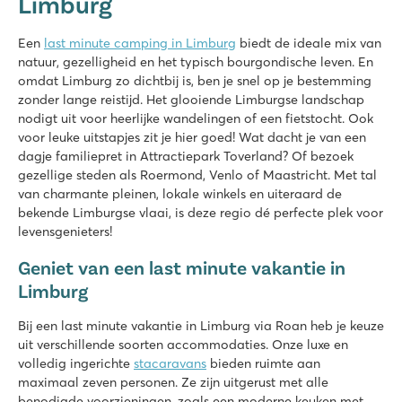
Limburg
★
★
★
★
★
8.2
Zwembaden zowel binnen als buiten met glijbaan én zwemm
Een
last minute camping in Limburg
biedt de ideale mix van
Uitgebreid entertainmentprogramma én binnenspeeltuin
natuur, gezelligheid en het typisch bourgondische leven. En
Gelegen aan de prachtige Noord-Limburgse Peel
omdat Limburg zo dichtbij is, ben je snel op je bestemming
zonder lange reistijd. Het glooiende Limburgse landschap
nodigt uit voor heerlijke wandelingen of een fietstocht. Ook
voor leuke uitstapjes zit je hier goed! Wat dacht je van een
dagje familiepret in Attractiepark Toverland? Of bezoek
gezellige steden als Roermond, Venlo of Maastricht. Met tal
van charmante pleinen, lokale winkels en uiteraard de
bekende Limburgse vlaai, is deze regio dé perfecte plek voor
levensgenieters!
Geniet van een last minute vakantie in
Limburg
Bij een last minute vakantie in Limburg via Roan heb je keuze
uit verschillende soorten accommodaties. Onze luxe en
volledig ingerichte
stacaravans
bieden ruimte aan
maximaal zeven personen. Ze zijn uitgerust met alle
benodigde voorzieningen, zoals een moderne keuken met