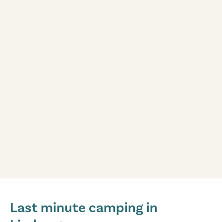
De Schatberg
De Schatberg
Last minute camping in
Nederland - - Limburg - Sevenum