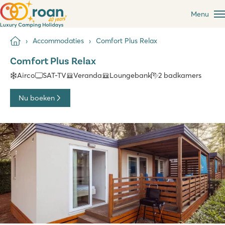
Menu
Accommodaties
Comfort Plus Relax
Comfort Plus Relax
Airco
SAT-TV
Veranda
Loungebank
2 badkamers
Nu boeken