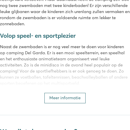
nog twee zwembaden met twee kinderbaden! Er zijn verschillende
leuke glijbanen waar de kinderen zich urenlang zullen vermaken en
rondom de zwembaden is er voldoende ruimte om lekker te
zonnebaden.
Volop speel- en sportplezier
Naast de zwembaden is er nog veel meer te doen voor kinderen
op camping Del Garda. Er is een mooi speelterrein, een speelhal
en het enthousiaste animatieteam organiseert veel leuke
activiteiten. Zo is de minidisco in de avond heel populair op de
camping! Voor de sportliefhebbers is er ook genoeg te doen. Zo
kunnen ze voetballen, tafeltennissen, beachvolleyballen of andere
sporten beoefenen op het multisportveld.
De benodigde voorzieningen
Meer informatie
Op camping Del Garda zijn ook de benodigde voorzieningen
aanwezig die je nodig hebt tijdens de vakantie. Denk aan een
supermarkt met een breed assortiment, een restaurant/pizzeria
waar je heerlijk kunt eten en waar je ook pizza’s kunt afhalen om