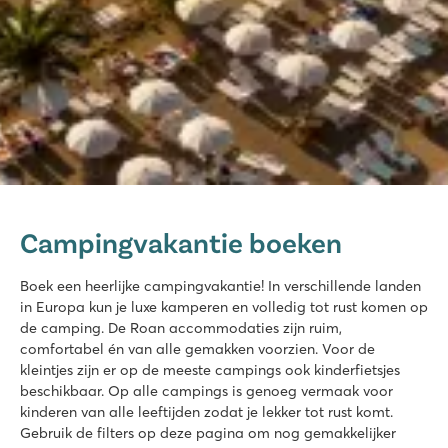
Marvilla Parks Friese Meren
Marvilla Parks Friese Meren
Campingvakantie boeken
Nederland - - Friesland - Lemmer
★
★
★
★
Boek een heerlijke campingvakantie! In verschillende landen
8.4
in Europa kun je luxe kamperen en volledig tot rust komen op
Overzichtelijk binnenzwembad
de camping. De Roan accommodaties zijn ruim,
Gezellig restaurant met fijn terras
comfortabel én van alle gemakken voorzien. Voor de
Op loopafstand van het Slotermeer
kleintjes zijn er op de meeste campings ook kinderfietsjes
beschikbaar. Op alle campings is genoeg vermaak voor
Bijela Uvala
kinderen van alle leeftijden zodat je lekker tot rust komt.
Bijela Uvala
Gebruik de filters op deze pagina om nog gemakkelijker
Kroatië - Kroatische kust - Istrië - Poreč