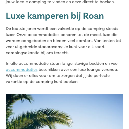
jouw ideale camping te vinden en deze direct te boeken.
★
★
★
★
Luxe kamperen bij Roan
8.8
3 mooie zwembadcomplexen met nieuwe glijbanen
Leuke restaurants en barretjes op de camping
De laatste jaren wordt een vakantie op de camping steeds
Toeristentreintje naar het leuke dorpje Porec
luxer. Onze accommodaties behoren tot de meest luxe die
worden aangeboden en bieden veel comfort. Van tenten tot
La Croix du Vieux Pont
zeer uitgebreide stacaravans; Je kunt voor elk soort
La Croix du Vieux Pont
campingvakantie bij ons terecht.
Frankrijk - Noord-Frankrijk - Picardië - Berny Rivière
In alle accommodatie staan lange, stevige bedden en veel
★
★
★
★
★
accommodaties
beschikken over een luxe lounge veranda.
7.9
Wij doen er alles voor om te zorgen dat jij de perfecte
Leuk overdekt zwembad met lange glijbanen
vakantie op de camping kunt boeken.
Stacaravans staan op ruime grasrijke plaatsen
Gelegen aan de Aisne rivier
Domaine de la Yole
Domaine de la Yole
Frankrijk - Zuid-Frankrijk - Languedoc-Roussillon - Valras-Plage
★
★
★
★
★
8.1