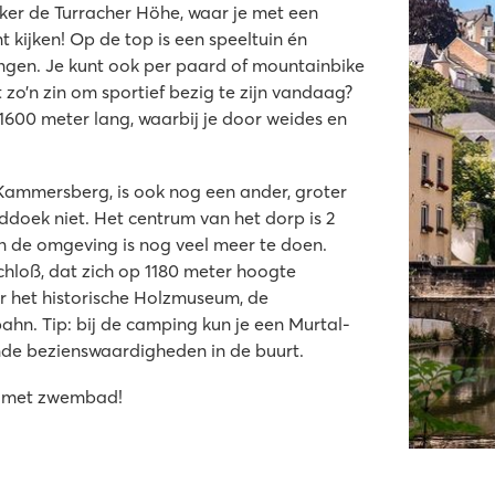
eker de Turracher Höhe, waar je met een
 kijken! Op de top is een speeltuin én
ingen. Je kunt ook per paard of mountainbike
zo’n zin om sportief bezig te zijn vandaag?
1600 meter lang, waarbij je door weides en
 Kammersberg, is ook nog een ander, groter
ddoek niet. Het centrum van het dorp is 2
In de omgeving is nog veel meer te doen.
chloß, dat zich op 1180 meter hoogte
er het historische Holzmuseum, de
hn. Tip: bij de camping kun je een Murtal-
ende bezienswaardigheden in de buurt.
jk met zwembad!