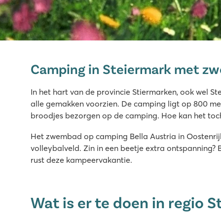
Bella Austria
Bella Austria
Camping in Steiermark met z
Oostenrijk - - Stiermarken - St. Peter am Kammersberg
★
★
★
★
In het hart van de provincie Stiermarken, ook wel St
8.1
alle gemakken voorzien. De camping ligt op 800 mete
Mooi zwembad met apart kinderbad en ligweide
broodjes bezorgen op de camping. Hoe kan het toc
Stacaravans staan op zeer ruime plaatsen
Het zwembad op camping Bella Austria in Oostenrijk 
Prachtige omgeving voor mooie wandelingen
volleybalveld. Zin in een beetje extra ontspanning?
rust deze kampeervakantie.
Wat is er te doen in regio 