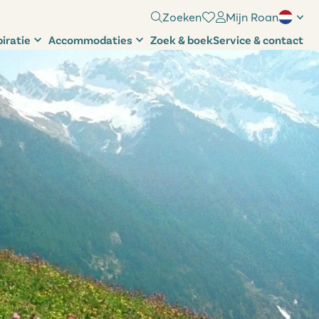
Zoeken
Mijn Roan
piratie
Accommodaties
Zoek & boek
Service & contact