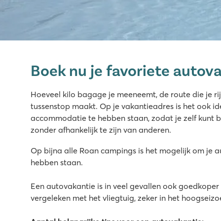
Lido Verbano
Lido Verbano
Boek nu je favoriete autova
Italië - Noord-Italië - Lago Maggiore - Castelletto Sopra Tic
★
★
★
Hoeveel kilo bagage je meeneemt, de route die je r
7.5
tussenstop maakt. Op je vakantieadres is het ook id
Nieuw in juni 2026: Gloednieuw waterpark met verwa
accommodatie te hebben staan, zodat je zelf kunt b
Leuk restaurant en strandbar
zonder afhankelijk te zijn van anderen.
Vlakbij de beroemde Borromeo-eilanden en sfeervolle 
Op bijna alle Roan campings is het mogelijk om je a
Château de Galaure
hebben staan.
Château de Galaure
Frankrijk - Zuid-Frankrijk - Drôme - Châteauneuf-de-Galaur
Een autovakantie is in veel gevallen ook goedkoper
vergeleken met het vliegtuig, zeker in het hoogseizo
★
★
★
★
7.5