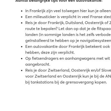
Aantal belangrijke tips voor een autovakantie:
Waterpret gegarandeerd voor jong en oud
Veel buitenactiviteiten in de omgeving
In Frankrijk zijn veel tolwegen hier kun je alle
Op 200 meter van een meer en een riviertje
Een milieusticker is verplicht in veel Franse ste
Reis je door Frankrijk, Duitsland, Oostenrijk of
Rubicone
route te bepalen? Let dan op dat je de flitspaal
Rubicone
landen (in sommige landen is het zelfs verbo
Italië - Noord-Italië - Adriatische kust - Savignano Mare
geïnstalleerd te hebben op je navigatiesysteem
Een autovakantie door Frankrijk betekent ook
★
★
★
★
hebben, deze zijn verplicht.
9.3
Op fietsendragers en aanhangwagens met wit k
Zwembad met nieuwe waterspeeltuin
aangebracht.
Perfect onderhouden en sfeervolle camping
Reis je door Zwitserland, Oostenrijk en/of Slov
Op loopafstand van het plaatsje San Mauro
voor Zwitserland en Oostenrijk kun je bij de A
Le Lac des Vieilles Forges
bij tankstations bij de grensovergang kopen.
Le Lac des Vieilles Forges
Frankrijk - Noord-Frankrijk - Franse Ardennen - Les Mazures
★
★
★
★
8.6