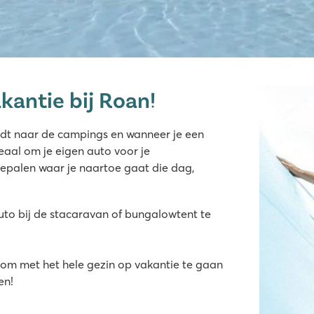
kantie bij Roan!
ino
ijdt naar de campings en wanneer je een
eaal om je eigen auto voor je
rmd buitenzwembad
epalen waar je naartoe gaat die dag,
steden
uto bij de stacaravan of bungalowtent te
e
 om met het hele gezin op vakantie te gaan
en!