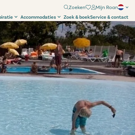
Zoeken
Mijn Roan
piratie
Accommodaties
Zoek & boek
Service & contact