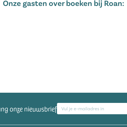
Onze gasten over boeken bij Roan:
 Ardennen
iken
E-mailadres
ang onze nieuwsbrief