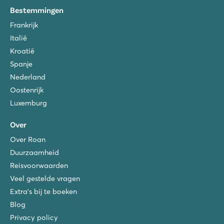
Butterfly
Bestemmingen
Butterfly
Frankrijk
Italië - Noord-Italië - Gardameer - Peschiera del Garda
Italië
★
★
★
★
Kroatië
7.9
Spanje
Mooi zwembad en kinderbadje met glijbanen
Stacaravans vlak naast het zwembad gelegen
Nederland
Het mooie Peschiera del Garda op loopafstand
Oostenrijk
Luxemburg
Over
Over Roan
Duurzaamheid
Reisvoorwaarden
Veel gestelde vragen
Extra's bij te boeken
Blog
Privacy policy