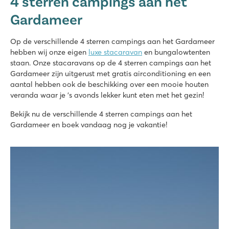
4 sterren campings aan het
Gardameer
★
★
★
★
8.4
Groot zwembadcomplex met wel 8 zwembaden
Op de verschillende 4 sterren campings aan het Gardameer
Pretpark Gardaland om de hoek en topfaciliteiten voor iede
hebben wij onze eigen
luxe stacaravan
en bungalowtenten
Leuke restaurants met uitzicht over Gardameer
staan. Onze stacaravans op de 4 sterren campings aan het
Gardameer zijn uitgerust met gratis airconditioning en een
Cisano/San Vito
aantal hebben ook de beschikking over een mooie houten
Cisano/San Vito
veranda waar je 's avonds lekker kunt eten met het gezin!
Italië - Noord-Italië - Gardameer - Cisano
Bekijk nu de verschillende 4 sterren campings aan het
★
★
★
★
Gardameer en boek vandaag nog je vakantie!
8.4
Leuke zwembaden op beide campings
Uitgebreid animatieprogramma op Cisano
Leuke dorpjes Lazise en Bardolino dichtbij
Piantelle
Piantelle
Italië - Noord-Italië - Gardameer - Moniga del Garda
★
★
★
★