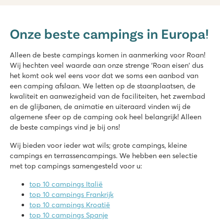
Le Sérignan Plage
Le Sérignan Plage
Onze beste campings in Europa!
Frankrijk - Zuid-Frankrijk - Languedoc-Roussillon - Sérignan Plage
★
★
★
★
★
Alleen de beste campings komen in aanmerking voor Roan!
9.6
Wij hechten veel waarde aan onze strenge 'Roan eisen' dus
Groot kinderbad met leuke speeltoestellen en spectaculaire 
het komt ook wel eens voor dat we soms een aanbod van
Gelegen aan het mooi zandstrand
een camping afslaan. We letten op de staanplaatsen, de
Bezoek Aqualand in Le Cap d’Agde
kwaliteit en aanwezigheid van de faciliteiten, het zwembad
en de glijbanen, de animatie en uiteraard vinden wij de
Domaine des Bans
algemene sfeer op de camping ook heel belangrijk! Alleen
Domaine des Bans
de beste campings vind je bij ons!
Frankrijk - Midden-Frankrijk - Vogezen - Corcieux
Wij bieden voor ieder wat wils; grote campings, kleine
★
★
★
★
campings en terrassencampings. We hebben een selectie
8.4
met top campings samengesteld voor u:
Leuk waterpark met glijbanen
Veel sportactiviteiten op het sportveld!
top 10 campings Italië
Bezoek het leuke dorpje Corcieux
top 10 campings Frankrijk
top 10 campings Kroatië
Eden
top 10 campings Spanje
Eden