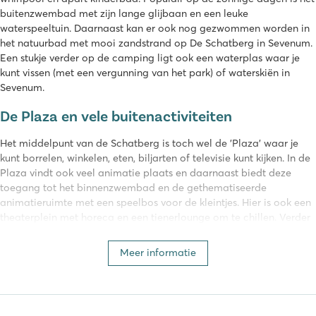
buitenzwembad met zijn lange glijbaan en een leuke
waterspeeltuin. Daarnaast kan er ook nog gezwommen worden in
het natuurbad met mooi zandstrand op De Schatberg in Sevenum.
Een stukje verder op de camping ligt ook een waterplas waar je
kunt vissen (met een vergunning van het park) of waterskiën in
Sevenum.
De Plaza en vele buitenactiviteiten
Het middelpunt van de Schatberg is toch wel de 'Plaza' waar je
kunt borrelen, winkelen, eten, biljarten of televisie kunt kijken. In de
Plaza vindt ook veel animatie plaats en daarnaast biedt deze
toegang tot het binnenzwembad en de gethematiseerde
animatieruimte met een speelbos voor de kleintjes. Hier is ook een
theaterplein met horeca en een tienerlounge om te chillen. Verder
zijn er nog diverse sportvelden, Adventure Golf, paintball en
speeltuinen.
Meer informatie
De Schatberg camping is uitermate geschikt voor gezinnen. Op
loopafstand van de camping ligt het Fun & Entertainment Center
Sevenum, dat een compleet dagje uit biedt met diverse