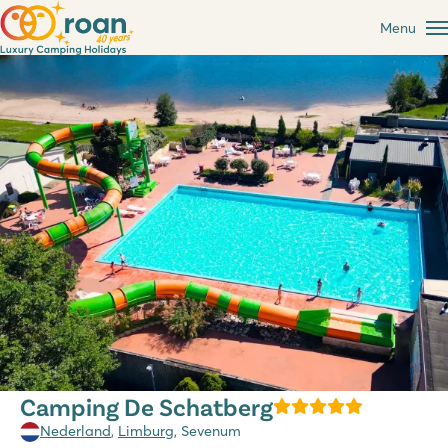
Menu
Camping De Schatberg
Nederland
,
Limburg
, Sevenum