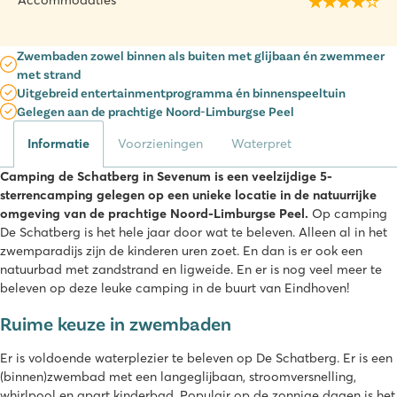
Accommodaties
Zwembaden zowel binnen als buiten met glijbaan én zwemmeer
met strand
Uitgebreid entertainmentprogramma én binnenspeeltuin
Gelegen aan de prachtige Noord-Limburgse Peel
Informatie
Voorzieningen
Waterpret
Camping de Schatberg in Sevenum is een veelzijdige 5-
sterrencamping gelegen op een unieke locatie in de natuurrijke
omgeving van de prachtige Noord-Limburgse Peel.
Op camping
De Schatberg is het hele jaar door wat te beleven. Alleen al in het
zwemparadijs zijn de kinderen uren zoet. En dan is er ook een
natuurbad met zandstrand en ligweide. En er is nog veel meer te
beleven op deze leuke camping in de buurt van Eindhoven!
Ruime keuze in zwembaden
Er is voldoende waterplezier te beleven op De Schatberg. Er is een
(binnen)zwembad met een langeglijbaan, stroomversnelling,
whirlpool en apart kinderbad. Populair op de zonnige dagen is het