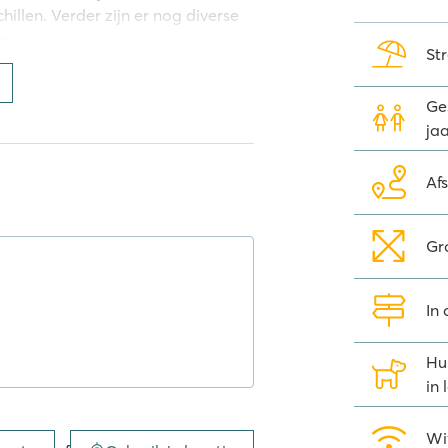
illen. Verder zijn er nog diverse
n.
St
ezinnen. Op loopafstand van de
um, dat een compleet dagje uit
Ges
nen er terecht voor Hyperbowling,
jaa
aan, een uitdagende Lasergame-
 Daarnaast is er de mogelijkheid
Af
cial Games met pool en darts.
ant Sevenum. Hier bevinden zich in
Gr
. Het concept is uniek: je kunt
 een vaste all-in prijs.
In
Hu
aar in een heerlijk autovrije zone.
in
lijk vriendjes! De stacaravans
gen op de camping, lekker rustig
Wi