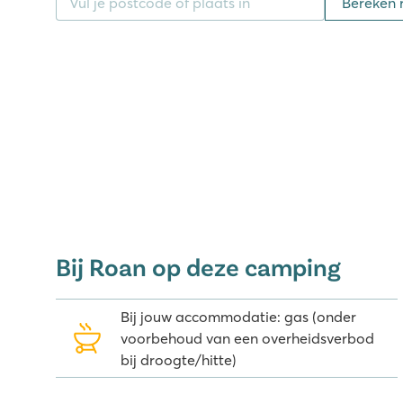
Bereken 
naast het bos.
Nieuw! De Wait-app – jouw gratis di
Tijdens je vakantie heb je direct toegang tot meer da
boeken en luisterverhalen op je eigen tablet of tele
voor het hele gezin!
Omgeving Sevenum en camping
Je kunt tijdens jouw vakantie op camping De Schatber
actief de omgeving verkennen. De nabije authentieke
familieparken en musea maken leuke uitstapjes mog
Bij Roan op deze camping
omgeving van Venlo is ideaal gelegen om de Limburg
zwemmen moe bent.
Bij jouw accommodatie: gas (onder
Tip:
op maar 3 kilometer vanaf de camping ligt het
voorbehoud van een overheidsverbod
Dit leuke park is deels overdekt en deels in de buit
bij droogte/hitte)
spectaculaire attracties. Binnen 5 autominuten of 15 