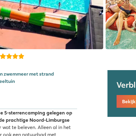
 én zwemmeer met strand
eeltuin
Verb
Bekij
ge 5-sterrencamping gelegen op
n de prachtige Noord-Limburgse
wat te beleven. Alleen al in het
 er ook een natuurbad met