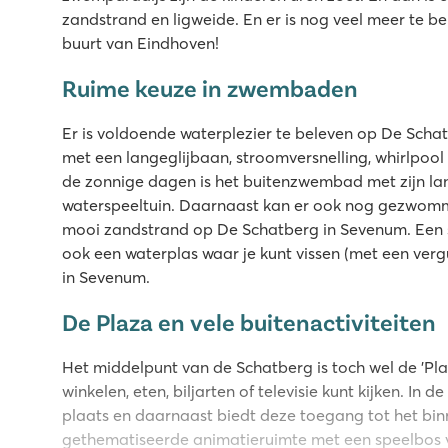
zandstrand en ligweide. En er is nog veel meer te b
buurt van Eindhoven!
Ruime keuze in zwembaden
Er is voldoende waterplezier te beleven op De Scha
met een langeglijbaan, stroomversnelling, whirlpool
de zonnige dagen is het buitenzwembad met zijn lan
waterspeeltuin. Daarnaast kan er ook nog gezwom
mooi zandstrand op De Schatberg in Sevenum. Een s
ook een waterplas waar je kunt vissen (met een verg
in Sevenum.
De Plaza en vele buitenactiviteiten
Het middelpunt van de Schatberg is toch wel de 'Plaz
winkelen, eten, biljarten of televisie kunt kijken. In 
plaats en daarnaast biedt deze toegang tot het b
gethematiseerde animatieruimte met een speelbos vo