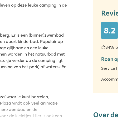
eleven op deze leuke camping in de
Revi
8.2
tberg. Er is een (binnen)zwembad
 en apart kinderbad. Populair op
84% b
ge glijbaan en een leuke
men worden in het natuurbad met
Roan o
tukje verder op de camping ligt
unning van het park) of waterskiën
Service 
Accomm
a' waar je kunt borrelen,
de Plaza vindt ook veel animatie
innenzwembad en de
Over d
or de kleintjes. Hier is ook een