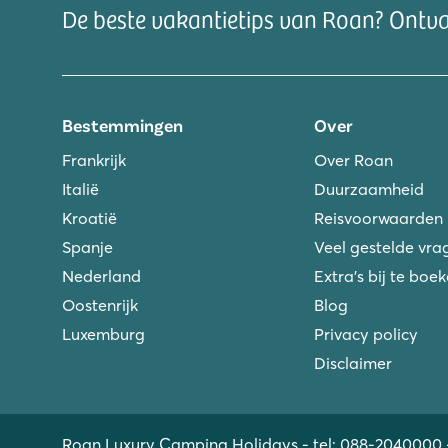
De beste vakantietips van Roan? Ontv
Bestemmingen
Over
Frankrijk
Over Roan
Italië
Duurzaamheid
Kroatië
Reisvoorwaarden
Spanje
Veel gestelde vra
Nederland
Extra's bij te boe
Oostenrijk
Blog
Luxemburg
Privacy policy
Disclaimer
Roan Luxury Camping Holidays - tel:
088-2040000