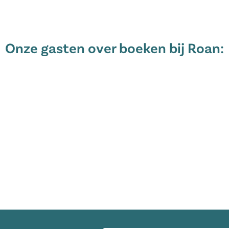
oek je eenvoudig online.
Onze gasten over boeken bij Roan:
E-mailadres