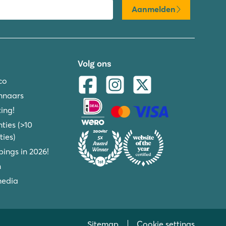
Aanmelden
Volg ons
co
nnaars
ing!
ties (>10
ies)
ings in 2026!
n
media
Sitemap
Cookie settings