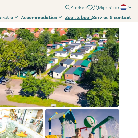
Zoeken
Mijn Roan
piratie
Accommodaties
Zoek & boek
Service & contact