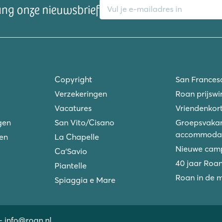
ang onze nieuwsbrief
Copyright
San Frances
Verzekeringen
Roan prijswi
Vacatures
Vriendenkort
gen
San Vito/Cisano
Groepsvakan
accommodat
ken
La Chapelle
Nieuwe camp
Ca'Savio
40 jaar Roa
Piantelle
Roan in de 
Spiaggia e Mare
-
info@roan.nl