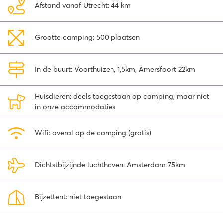
Afstand vanaf Utrecht: 44 km
Vlakbij de uitgestrekte Veluwse bossen
Vanaf de camping sta je binnen een paar minuten middenin de
Grootte camping: 500 plaatsen
natuur. Kijk je ogen uit in de veelzijdige Veluwe, één van de mooiste
gebieden van
Nederland
. Wil je gezellig een dagje eropuit?
Amersfoort ligt vlakbij. Struin door de gezellige winkelstraten en
In de buurt: Voorthuizen, 1,5km, Amersfoort 22km
strijk neer op één van de vele terrasjes. Ben je met kinderen dan is
een bezoekje aan het pretpark Julianatoren, dierentuin de
Apenheul of dierenpark Amersfoort aan te raden. Voor een
Huisdieren: deels toegestaan op camping, maar niet
heerlijke vakantie op de Veluwe boek je een vakantie via Roan
in onze accommodaties
naar vakantiepark Ackersate.
Wifi: overal op de camping (gratis)
Dichtstbijzijnde luchthaven: Amsterdam 75km
Bijzettent: niet toegestaan