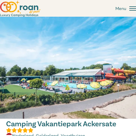
Menu
Camping Vakantiepark Ackersate
Nederland
,
Gelderland
, Voorthuizen