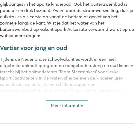
glijbaantjes in het aparte kinderbad. Ook het buitenzwembad is
populair en druk bezocht. Zwem door de stroomversnelling, duik je
duikstokjes als eerste op vanaf de bodem of geniet van het
zonnetje langs de kant. Wist je dat het water van het
buitenzwembad op vakantiepark Ackersate verwarmd wordt op de
wat koudere dagen?
Vertier voor jong en oud
Tijdens de Nederlandse schoolvakanties wordt er een heel
uitgebreid animatieprogramma aangeboden. Jong en oud kunnen
terecht bij het animatieteam ‘Team Sfeermakers’ voor leuke
(sport-)activiteiten. In de watervallei beleven de kinderen uren
speelplezier op en bij de verschillende speel- en
waterspeeltoestellen. Kinderen tot 10 jaar kunnen klimmen en
klauteren in de binnenspeeltuin en voor de dierenliefhebbers is er
een leuke dierenweide. Het trampolinepark op Ackersate is enorm
Meer informatie
populair en wij begrijpen wel waarom! Er zijn speciale
springsessies per leeftijdscategorie zodat ook de allerkleinsten hun
springkunsten kunnen laten zien.
Aan faciliteiten geen gebrek