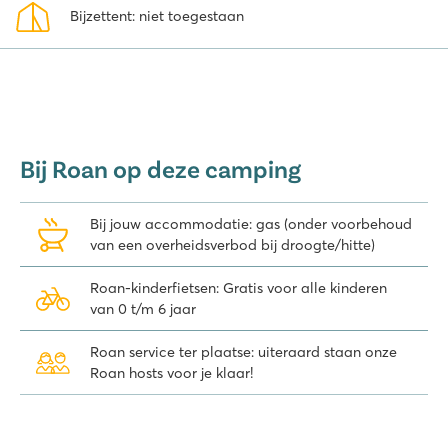
Mer
Bijzettent: niet toegestaan
Argelès-sur-Mer is een grotendeels autovrij vakantiedorp met veel
winkeltjes, restaurants, bars, discotheken, een bioscoop, een casino
en wekelijkse markten. Zowel overdag als 's avonds is het hier
gezellig rondlopen. In de haven worden allerlei
watersportactiviteiten georganiseerd zoals duiken, boottochten,
surfen en zeevissen.
Bij Roan op deze camping
De pittoreske badplaats Collioure ligt op een steenworp afstand
van La Chapelle en op 10 km van de camping ligt attractiepark
Bij jouw accommodatie: gas (onder voorbehoud
Lunapark en een groot golfterrein. Je kunt je ook inschrijven voor
van een overheidsverbod bij droogte/hitte)
verschillende excursies vanaf Argelès-sur-Mer naar onder andere
Perpignan, Carcassonne of Barcelona, evenals voor begeleide
Roan-kinderfietsen: Gratis voor alle kinderen
wandeltochten!
van 0 t/m 6 jaar
Bekijk onze verschillende accommodaties op deze levendige
camping!
Roan service ter plaatse: uiteraard staan onze
Roan hosts voor je klaar!