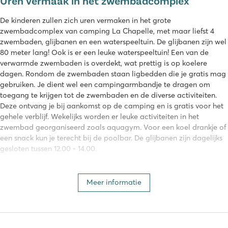
Uren vermaak in het zwembadcomplex
De kinderen zullen zich uren vermaken in het grote
zwembadcomplex van camping La Chapelle, met maar liefst 4
zwembaden, glijbanen en een waterspeeltuin. De glijbanen zijn wel
80 meter lang! Ook is er een leuke waterspeeltuin! Een van de
verwarmde zwembaden is overdekt, wat prettig is op koelere
dagen. Rondom de zwembaden staan ligbedden die je gratis mag
gebruiken. Je dient wel een campingarmbandje te dragen om
toegang te krijgen tot de zwembaden en de diverse activiteiten.
Deze ontvang je bij aankomst op de camping en is gratis voor het
gehele verblijf. Wekelijks worden er leuke activiteiten in het
zwembad georganiseerd zoals aquagym. Voor een koel drankje of
een snack kun je terecht bij de poolbar. De glijbanen zijn dagelijks
gesloten tussen 12.00 - 14.00.
Naast het mooie zwembadencomplex vind je nog meer waterpret
in de zee, op slechts 200 meter van de camping. Op het strand heb
Meer informatie
je de mogelijkheid om ligbedden te huren en verschillende
watersportmaterialen te huren, zoals surfboards, kano’s en
waterscooters. Op het strand vind je zelfs wat speelgelegenheden,
zoals een ballenbak.