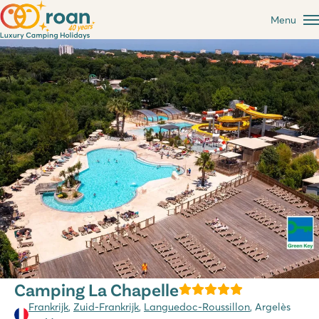
Menu
Camping La Chapelle
Frankrijk
,
Zuid-Frankrijk
,
Languedoc-Roussillon
, Argelès