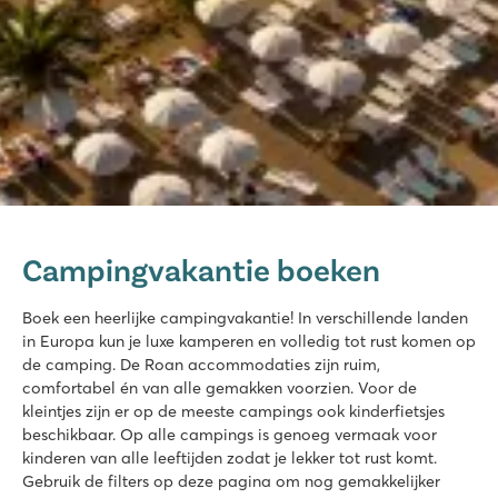
Le Soleil de la Méditerranée
Le Soleil de la Méditerranée
Campingvakantie boeken
Frankrijk - Zuid-Frankrijk - Languedoc-Roussillon - Saint Cyprien
★
★
★
★
★
Boek een heerlijke campingvakantie! In verschillende landen
8.5
in Europa kun je luxe kamperen en volledig tot rust komen op
Geweldig zwembadcomplex met snelle glijbanen
de camping. De Roan accommodaties zijn ruim,
Animatieprogramma voor jong en oud
comfortabel én van alle gemakken voorzien. Voor de
Pendelbus naar het fijne strand
kleintjes zijn er op de meeste campings ook kinderfietsjes
beschikbaar. Op alle campings is genoeg vermaak voor
Les Dunes
kinderen van alle leeftijden zodat je lekker tot rust komt.
Les Dunes
Gebruik de filters op deze pagina om nog gemakkelijker
Frankrijk - Zuid-Frankrijk - Languedoc-Roussillon - Torreilles