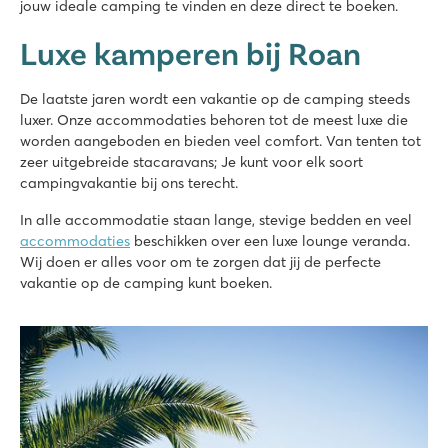
jouw ideale camping te vinden en deze direct te boeken.
★
★
★
★
★
Luxe kamperen bij Roan
8.8
Zwemparadijs met snelle waterglijbanen en leuke speeltoeste
Volop animatie en activiteiten
De laatste jaren wordt een vakantie op de camping steeds
Perfecte ligging direct aan het zandstrand
luxer. Onze accommodaties behoren tot de meest luxe die
worden aangeboden en bieden veel comfort. Van tenten tot
San Francesco Village
zeer uitgebreide stacaravans; Je kunt voor elk soort
San Francesco Village
campingvakantie bij ons terecht.
Italië - Noord-Italië - Adriatische kust - Caorle
In alle accommodatie staan lange, stevige bedden en veel
★
★
★
★
★
accommodaties
beschikken over een luxe lounge veranda.
8.8
Wij doen er alles voor om te zorgen dat jij de perfecte
Meerdere zwembaden met snelle glijbanen
vakantie op de camping kunt boeken.
Stacaravans vlakbij het fijne zandstrand
Breng een bezoek aan de stad Venetië
Vilanova Park
Vilanova Park
Spanje - - Costa Dorada - Vilanova i la Geltrú
★
★
★
★
★
8.9