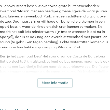
Vilanova Resort beschikt over twee grote buitenzwembaden:
zwembad ‘Masia’, met een heerlijke groene ligweide waar je uren
kunt luieren, en zwembad ‘Park’, met een schitterend uitzicht over
de zee. Daarnaast zijn er vijf hoge glijbanen die uitkomen in een
apart bassin, waar de kinderen zich uren kunnen vermaken. En
mocht het ooit iets minder warm zijn (maar wanneer is dat nu in
Spanje?), dan is er ook nog een overdekt zwembad met jacuzzi en
sauna (te gebruiken tegen betaling). Echte waterratten komen dus
zeker aan hun trekken op camping Vilanova Park.
Ben je het zwembad beu? Het strand van de Costa de Barcelona
ligt op slechts 3 km afstand. Je kunt de bus nemen, maar het is ook
slechts een kwartiertje fietsen naar de azuurblauwe zee. Die fietsen
kun je trouwens gewoon op de camping huren! Dit kindvriendelijke
strand loopt langzaam af in zee, kinderen kunnen hier veilig
spelen!
Meer informatie
Allerlei activiteiten en evenementen
Gedurende het hele seizoen kun je meedoen met de vele
activiteiten die Vilanova Park biedt: van sport op de centraal