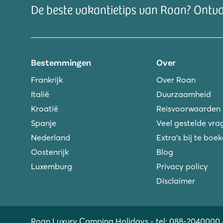
De beste vakantietips van Roan? Ontv
Bestemmingen
Over
Frankrijk
Over Roan
Italië
Duurzaamheid
Kroatië
Reisvoorwaarden
Spanje
Veel gestelde vra
Nederland
Extra's bij te boe
Oostenrijk
Blog
Luxemburg
Privacy policy
Disclaimer
Roan Luxury Camping Holidays - tel:
088-2040000