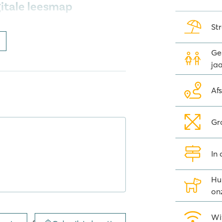
gitale leesmap
St
n 2500 gratis tijdschriften,
foon. De gratis
Wait-app
is ideaal
Ges
jaa
pafstand
Af
loop je in enkele minuten naar de
ant stadje wat van oorsprong een
nog steeds te bewonderen. Tip:
Gr
etparken van Europa: Waterworld!
celona
. De stad ligt op slechts 48
In
 (de bushalte ligt op maar 10
Hu
on
Wi