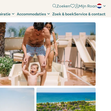
Zoeken
Mijn Roan
piratie
Accommodaties
Zoek & boek
Service & contact