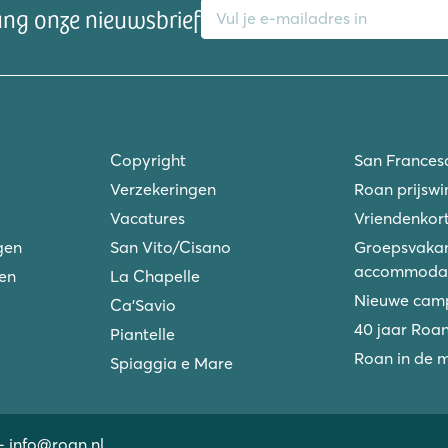
ang onze nieuwsbrief
Copyright
San Frances
Verzekeringen
Roan prijswi
Vacatures
Vriendenkort
gen
San Vito/Cisano
Groepsvakan
accommodat
ken
La Chapelle
Nieuwe camp
Ca'Savio
40 jaar Roa
Piantelle
Roan in de 
Spiaggia e Mare
-
info@roan.nl