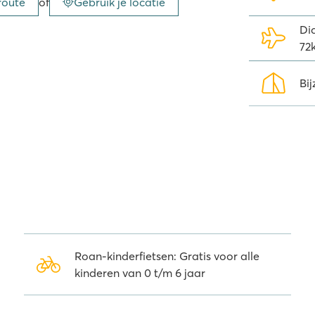
route
of
Gebruik je locatie
Di
72
Bij
Roan-kinderfietsen: Gratis voor alle
kinderen van 0 t/m 6 jaar