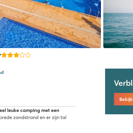
r
ad
Verb
Bekij
eel leuke camping met een
brede zandstrand en er zijn tal