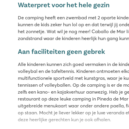
Waterpret voor het hele gezin
De camping heeft een zwembad met 2 aparte kinderb
kunnen de kids zeker hun lol op en dat terwijl jij ond
het zonnetje. Wat wil je nog meer! Caballo de Mar l
zandstrand waar de kinderen heerlijk hun gang kun
Aan faciliteiten geen gebrek
Alle kinderen kunnen zich goed vermaken in de kinde
volleybal en de tafeltennis. Kinderen ontmoeten elk
multifunctionele sportveld met kunstgras, waar je ku
tennissen of volleyballen. Op de camping is er de mo
zelfs een kano- en kajakverhuur aanwezig. Heb je ge
restaurant op deze leuke camping in Pineda de Mar 
uitgebreide menukaart waar onder andere paella, fi
op staan. Mocht je liever lekker op je luxe veranda e
deze heerlijke gerechten kun je ook afhalen.