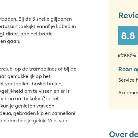
Revi
aden. Bij de 3 snelle glijbanen
ertussen toekijkt vanaf je ligbed in
8.8
igt direct aan het brede
nen gaan.
100% 
Roan o
rclub, op de trampolines of bij de
aar gemakkelijk op het
Service 
nt voetballen, basketballen,
gelijkheid om te vissen en er is
Accomm
en zin om te koken? In het
kun je genieten van een
deua, gebraden kip en cannelloni
ten dan heb je geluk! Veel van
Over d