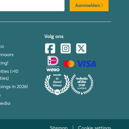
Aanmelden
Volg ons
co
nnaars
ing!
ties (>10
ies)
ings in 2026!
n
media
Sitemap
Cookie settings