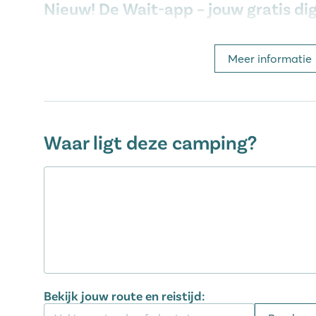
Nieuw! De Wait-app – jouw gratis di
Tijdens je vakantie heb je direct toegang tot meer da
boeken en luisterverhalen op je eigen tablet of tele
Meer informatie
voor het hele gezin!
Het levendige Pineda de Mar op loo
Waar ligt deze camping?
Na een heerlijk dagje genieten van de Spaanse zon 
levendige boulevard van Pineda de Mar. Een charm
vissersdorpje is. De pittoreske elementen zijn hier 
breng een bezoek aan een van de grootste waterpr
Wat ook zeker niet mag ontbreken is een dagje
Bar
km afstand en je kunt met de auto, bus of trein gaan
minuten van de camping).
Bekijk jouw route en reistijd: