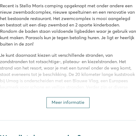
Recent is Stella Maris camping opgeknapt met onder andere een
nieuw zwembadcomplex, nieuwe speeltuinen en een renovatie van
het bestaande restaurant. Het zwemcomplex is mooi aangelegd
en bestaat uit een diep zwembad en 2 aparte kinderbaden.
Rondom de baden staan voldoende ligbedden waar je gebruik van
kunt maken. Parasols kun je tegen betaling huren. Je ligt er heerlijk
buiten in de zon!
Je kunt daarnaast kiezen uit verschillende stranden, van
zandstranden tot rotsachtige-, plateau- en kiezelstranden. Het
strand van het resort, waar je met een tunnel onder de weg komt,
staat eveneens tot je beschikking. De 20 kilometer lange kuststrook
bij Umag is onderscheiden met een Blauwe Vlag, een Europees
keurmerk voor schone en veilige stranden. Verder zijn er diverse
watersportmogelijkheden. Eventueel kun je je boot afmeren bij
Stella Maris camping. Ook duiken behoort tot de mogelijkheden,
Meer informatie
want direct naast camping Stella Maris ligt een duikschool. Zo kun
je eenvoudig de onderwaterwereld van Istrië ontdekken!
Voor een actieve vakantie ga je naar Stella
Maris in Umag