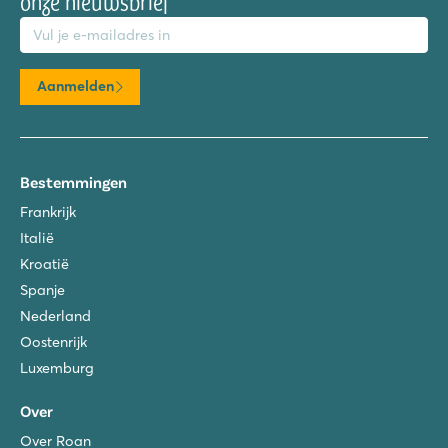
onze nieuwsbrief
mailadres
Aanmelden
Bestemmingen
Frankrijk
Italië
Kroatië
Spanje
Nederland
Oostenrijk
Luxemburg
Over
Over Roan