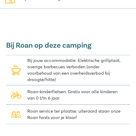
Zie je jezelf al zitten aan het azuurblauwe water van de
Adriatische Zee? Boek dan direct je
Roan accommodatie
online!
Bij Roan op deze camping
Bij jouw accommodatie: Elektrische grillplaat,
overige barbecues verboden (onder
voorbehoud van een overheidsverbod bij
droogte/hitte)
Roan-kinderfietsen: Gratis voor alle kinderen
van 0 t/m 6 jaar
Roan service ter plaatse: uiteraard staan onze
Roan hosts voor je klaar!