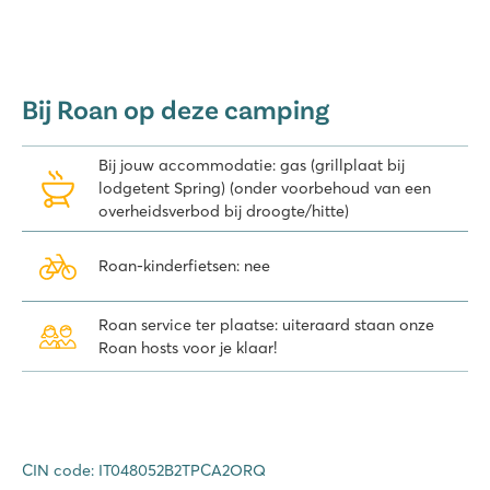
natuurlijk
Florence
op zo’n 30 kilometer afstand. Al deze steden zijn
ware openluchtmusea. Wie geen zin heeft om zelf te rijden pakt de
trein vanuit het nabijgelegen Figline, maakt gebruik van de door
de camping georganiseerde excursies of huurt een fiets of scooter
op de camping.
Tip:
ook leuk om te bezoeken is het Vespamuseum
Bij Roan op deze camping
in Pontedera!
Deze prachtige camping in Toscane, hu Norcenni Girasole village,
Bij jouw accommodatie: gas (grillplaat bij
boek je direct online. Ontdek onze accommodaties!
lodgetent Spring) (onder voorbehoud van een
overheidsverbod bij droogte/hitte)
Roan-kinderfietsen: nee
Roan service ter plaatse: uiteraard staan onze
Roan hosts voor je klaar!
CIN code: IT048052B2TPCA2ORQ