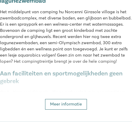
lagunezwembad
Het middelpunt van camping hu Norcenni Girasole village is het
zwembadcomplex, met diverse baden, een glijbaan en bubbelbad.
Er is een spraypark en een welness-center met watermassages.
Bovenaan de camping ligt een groot kinderbad met zachte
ondergrond en glijheuvels. Recent werden hier nog twee extra
lagunezwembaden, een semi-Olympisch zwembad, 300 extra
ligbedden én een wellness point aan toegevoegd. Je kunt er zelfs
een lesje aquarobics volgen! Geen zin om naar het zwembad te
lopen? Het campingtreintje brengt je over de hele camping!
Aan faciliteiten en sportmogelijkheden geen
gebrek
Op hu Norcenni Girasole village ontbreekt het je aan niets! Kom
helemaal tot rust in het wellness-centrum op de camping, boek
Meer informatie
een massage of schoonheidsbehandeling voor de volledige
ontspanning. Voor de sportievelingen biedt de camping diverse
sportmogelijkheden, zoals tennisbanen, basket-, volley-,
voetbalvelden en minigolf. Voor de echte avonturiers beschikt
camping hu Norcenni Girasole village over een boom-