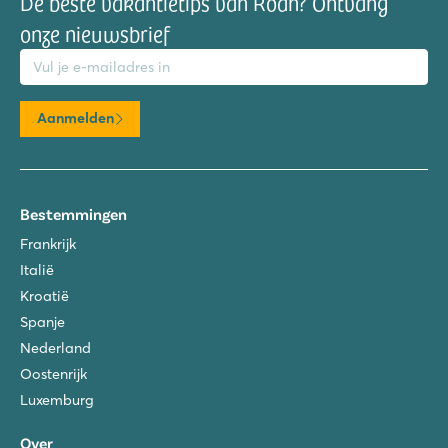
De beste vakantietips van Roan? Ontvang
onze nieuwsbrief
mailadres
Aanmelden
Bestemmingen
Frankrijk
Italië
Kroatië
Spanje
Nederland
Oostenrijk
Luxemburg
Over