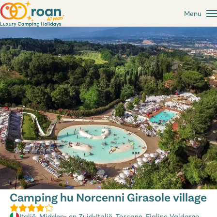
Menu
Camping hu Norcenni Girasole village
Italië
,
Midden- en Zuid-Italië
,
Toscane
, Figline Valdarno