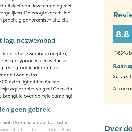
 het uitzicht van deze camping met
Revi
vergelijken. De hoogteverschillen
n prachtig panoramisch uitzicht
8.8
t lagunezwembad
89% b
illage is het zwembadcomplex,
s een spraypark en een welness-
Roan o
gt een groot kinderbad met
er nog twee extra
Service 
00 extra ligbedden én een
Accomm
lesje aquarobics volgen! Geen zin
 brengt je over de hele camping!
eden geen gebrek
 niets! Kom helemaal tot rust in
Over d
sage of schoonheidsbehandeling