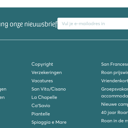
E-mailadres
ang onze nieuwsbrief
Copyright
San Frances
Verzekeringen
Roan prijswi
Vacatures
Vriendenkort
gen
San Vito/Cisano
Groepsvakan
accommodat
ken
La Chapelle
Nieuwe camp
Ca'Savio
40 jaar Roa
Piantelle
Roan in de 
Spiaggia e Mare