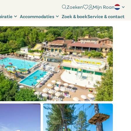
Zoeken
Mijn Roan
piratie
Accommodaties
Zoek & boek
Service & contact