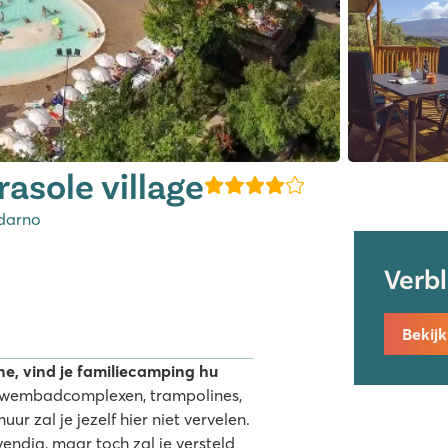
asole village
ldarno
Verb
Bekij
ne, vind je familiecamping hu
wembadcomplexen, trampolines,
r zal je jezelf hier niet vervelen.
endig, maar toch zal je versteld