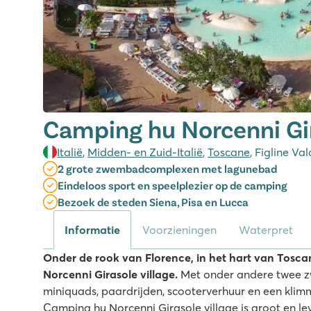
Camping hu Norcenni Gir
Italië
,
Midden- en Zuid-Italië
,
Toscane
, Figline Va
2 grote zwembadcomplexen met lagunebad
Eindeloos sport en speelplezier op de camping
Bezoek de steden Siena, Pisa en Lucca
Informatie
Voorzieningen
Waterpret
Onder de rook van Florence, in het hart van Tosca
Norcenni Girasole village.
Met onder andere twee z
miniquads, paardrijden, scooterverhuur en een klimmuu
Camping hu Norcenni Girasole village is groot en lev