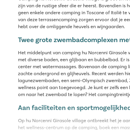
zijn van de rustige sfeer die er heerst. Bovendien is
geen enkele andere camping in Toscane of Italië te 
van deze terrassencamping zorgen ervoor dat je ee
hebt over de omliggende heuvels en wijngaarden.
Twee grote zwembadcomplexen me
Het middelpunt van camping hu Norcenni Girasole v
met diverse baden, een glijbaan en bubbelbad. Er i
center met watermassages. Bovenaan de camping li
zachte ondergrond en glijheuvels. Recent werden hi
lagunezwembaden, een semi-Olympisch zwembad, 3
wellness point aan toegevoegd. Je kunt er zelfs een 
om naar het zwembad te lopen? Het campingtreintje
Aan faciliteiten en sportmogelijkh
Op hu Norcenni Girasole village ontbreekt het je aan
het wellness-centrum op de camping, boek een mas