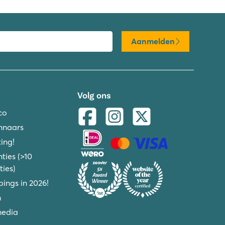
Aanmelden
Volg ons
co
nnaars
ing!
ties (>10
ies)
ings in 2026!
n
media