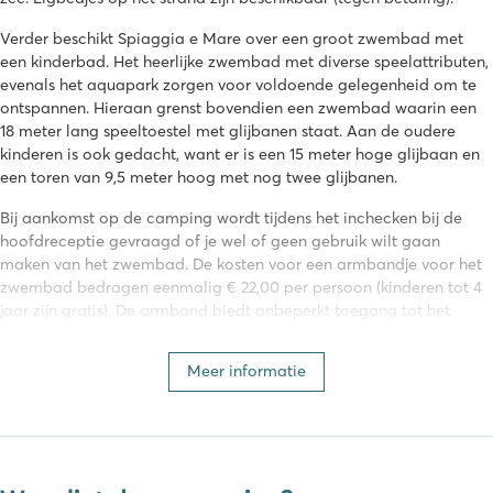
Verder beschikt Spiaggia e Mare over een groot zwembad met
een kinderbad. Het heerlijke zwembad met diverse speelattributen,
evenals het aquapark zorgen voor voldoende gelegenheid om te
ontspannen. Hieraan grenst bovendien een zwembad waarin een
18 meter lang speeltoestel met glijbanen staat. Aan de oudere
kinderen is ook gedacht, want er is een 15 meter hoge glijbaan en
een toren van 9,5 meter hoog met nog twee glijbanen.
Bij aankomst op de camping wordt tijdens het inchecken bij de
hoofdreceptie gevraagd of je wel of geen gebruik wilt gaan
maken van het zwembad. De kosten voor een armbandje voor het
zwembad bedragen eenmalig € 22,00 per persoon (kinderen tot 4
jaar zijn gratis). De armband biedt onbeperkt toegang tot het
zwembad gedurende het hele verblijf.
Meer informatie
Diverse (water)sporten
Op deze camping zal niemand zich snel vervelen. Spiaggia e Mare
beschikt namelijk over een uitgebreid activiteitenprogramma voor
jong en oud! Dagelijks worden er activiteiten georganiseerd door
het animatieteam van de camping. De sportievelingen kunnen