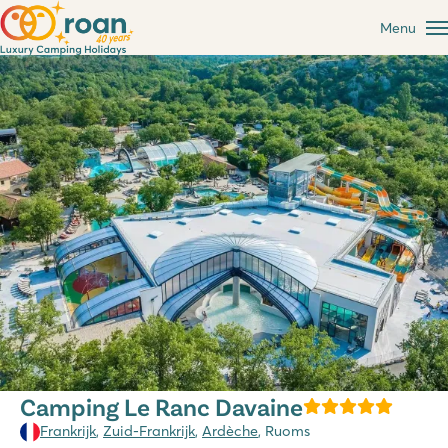
Menu
Camping Le Ranc Davaine
Frankrijk
,
Zuid-Frankrijk
,
Ardèche
, Ruoms