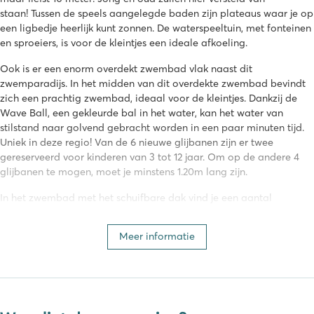
staan! Tussen de speels aangelegde baden zijn plateaus waar je op
een ligbedje heerlijk kunt zonnen. De waterspeeltuin, met fonteinen
en sproeiers, is voor de kleintjes een ideale afkoeling.
Ook is er een enorm overdekt zwembad vlak naast dit
zwemparadijs. In het midden van dit overdekte zwembad bevindt
zich een prachtig zwembad, ideaal voor de kleintjes. Dankzij de
Wave Ball, een gekleurde bal in het water, kan het water van
stilstand naar golvend gebracht worden in een paar minuten tijd.
Uniek in deze regio! Van de 6 nieuwe glijbanen zijn er twee
gereserveerd voor kinderen van 3 tot 12 jaar. Om op de andere 4
glijbanen te mogen, moet je minstens 1.20m lang zijn.
In het zwembad met het schuifbare dak vind je een aantal
overdekte en verwarmde zwembaden zodat er op de koelere
dagen ook gezwommen kan worden.
Meer informatie
Tijd voor jezelf
Even ultiem relaxen? Ga dan naar de zen-ruimte van camping Le
Ranc Davaine en neem echt even tijd voor uzelf. Hier vind je onder
andere een spa, hamam, jacuzzi en een sauna. Of laat je