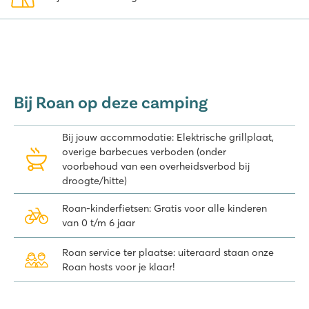
geliefde streken om te kamperen. En de stacaravans van Roan
zorgen ook nog eens voor een extra comfortabel verblijf. Dat
wordt genieten!
Van 25 juni tot 27 juni 2027 vindt het jaarlijkse Aluna Festival plaats.
Een gezellig festival in Ruoms met veel leuke muzikale optredens.
Op de camping heb je geen overlast van de muziek maar tijdens
Bij Roan op deze camping
deze dagen zullen er wel festivalbezoekers op de camping
verblijven. Een aanrader ook om zelf dit festival te bezoeken
Bij jouw accommodatie: Elektrische grillplaat,
overige barbecues verboden (onder
voorbehoud van een overheidsverbod bij
droogte/hitte)
Roan-kinderfietsen: Gratis voor alle kinderen
van 0 t/m 6 jaar
Roan service ter plaatse: uiteraard staan onze
Roan hosts voor je klaar!