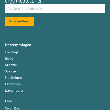
onze nieuwsbrief
mailadres
Aanmelden
Bestemmingen
Frankrijk
Italië
Kroatië
Spanje
Nederland
Oostenrijk
Luxemburg
Over
Over Roan