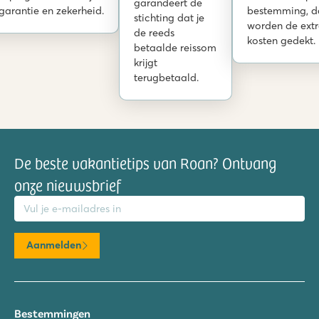
garandeert de
garantie en zekerheid.
bestemming, d
stichting dat je
worden de ext
de reeds
kosten gedekt.
betaalde reissom
krijgt
terugbetaald.
De beste vakantietips van Roan? Ontvang
onze nieuwsbrief
mailadres
Aanmelden
Bestemmingen