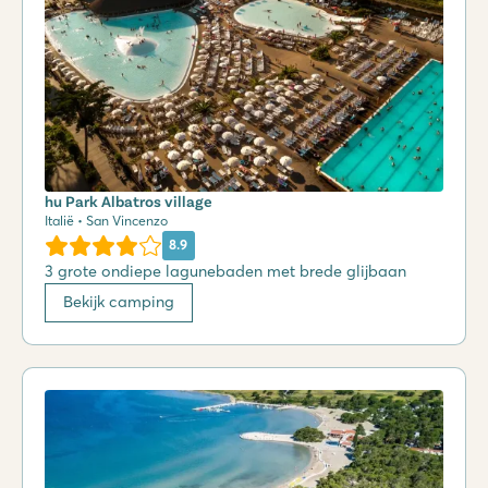
hu Park Albatros village
Italië • San Vincenzo
8.9
3 grote ondiepe lagunebaden met brede glijbaan
Bekijk camping