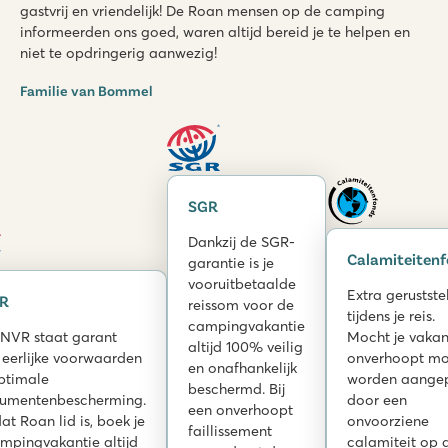
gastvrij en vriendelijk! De Roan mensen op de camping
informeerden ons goed, waren altijd bereid je te helpen en
niet te opdringerig aanwezig!
Familie van Bommel
SGR
Dankzij de SGR-
Calamiteiten
garantie is je
vooruitbetaalde
Extra gerustste
R
reissom voor de
tijdens je reis.
campingvakantie
NVR staat garant
Mocht je vakan
altijd 100% veilig
 eerlijke voorwaarden
onverhoopt mo
en onafhankelijk
ptimale
worden aange
beschermd. Bij
umentenbescherming.
door een
een onverhoopt
t Roan lid is, boek je
onvoorziene
faillissement
ampingvakantie altijd
calamiteit op 