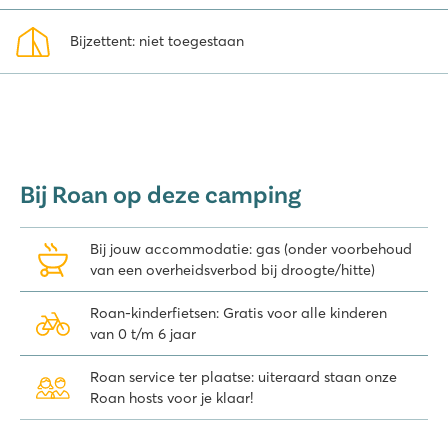
Er zijn vele mooie dorpjes en steden te bezoeken vanaf camping
Bijzettent: niet toegestaan
Playa Montroig. Op korte afstand zijn Cambrils, Reus en Tarragona
zeker de moeite waard. In Tarragona vind je meerdere Romeinse
bouwwerken die in de UNESCO Werelderfgoedlijst op zijn
genomen, zoals het amfitheater. Iets verder ligt de beroemde
wereldstad Barcelona, waar je de Sagrada Família, La Rambla en
Park Güell niet mag missen.
Bij Roan op deze camping
Tip: Geniet met het hele gezin in attractiepark PortAventura World.
Ben je enthousiast geworden over camping Playa Montroig? Bekijk
Bij jouw accommodatie: gas (onder voorbehoud
op je gemak onze accommodaties en boek direct online.
van een overheidsverbod bij droogte/hitte)
Roan-kinderfietsen: Gratis voor alle kinderen
van 0 t/m 6 jaar
Roan service ter plaatse: uiteraard staan onze
Roan hosts voor je klaar!