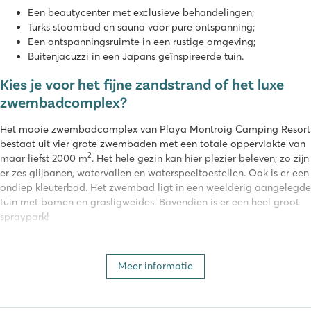
Een beautycenter met exclusieve behandelingen;
Turks stoombad en sauna voor pure ontspanning;
Een ontspanningsruimte in een rustige omgeving;
Buitenjacuzzi in een Japans geïnspireerde tuin.
Kies je voor het fijne zandstrand of het luxe
zwembadcomplex?
Het mooie zwembadcomplex van Playa Montroig Camping Resort
bestaat uit vier grote zwembaden met een totale oppervlakte van
2
maar liefst 2000 m
. Het hele gezin kan hier plezier beleven; zo zijn
er zes glijbanen, watervallen en waterspeeltoestellen. Ook is er een
ondiep kleuterbad. Het zwembad ligt in een weelderig aangelegde
tuin met bomen en grasligweides. Bovendien is er een heel groot
spraypark!
Playa Montroig ligt daarnaast aan een prachtig uitgestrekt
zandstrand van wel 1 km lang. Het bewaakte strand heeft ook een
Meer informatie
steiger. Bij de beachclub op het strand is het mogelijk deel te
nemen aan een uitgebreid activiteitenprogramma voor elke
leeftijd. Ook kunnen er kano's en subboards gehuurd worden