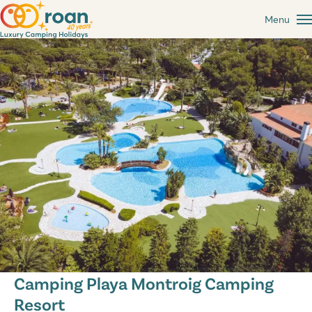
Menu
Camping Playa Montroig Camping
Resort