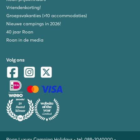
Vriendenkorting!
Groepsvakanties (>10 accommodaties)
Nieuwe campings in 2026!
40 jaar Roan
Roan in de media
Volg ons
Roan Luxury Camping Holidays - tel:
088-2040000
-