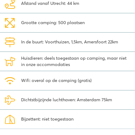
Afstand vanaf Utrecht: 44 km
Vlakbij de uitgestrekte Veluwse bossen
Vanaf de camping sta je binnen een paar minuten middenin de
Grootte camping: 500 plaatsen
natuur. Kijk je ogen uit in de veelzijdige Veluwe, één van de mooiste
gebieden van
Nederland
. Wil je gezellig een dagje eropuit?
Amersfoort ligt vlakbij. Struin door de gezellige winkelstraten en
In de buurt: Voorthuizen, 1,5km, Amersfoort 22km
strijk neer op één van de vele terrasjes. Ben je met kinderen dan is
een bezoekje aan het pretpark Julianatoren, dierentuin de
Apenheul of dierenpark Amersfoort aan te raden. Voor een
Huisdieren: deels toegestaan op camping, maar niet
heerlijke vakantie op de Veluwe boek je een vakantie via Roan
in onze accommodaties
naar vakantiepark Ackersate.
Wifi: overal op de camping (gratis)
Dichtstbijzijnde luchthaven: Amsterdam 75km
Bijzettent: niet toegestaan