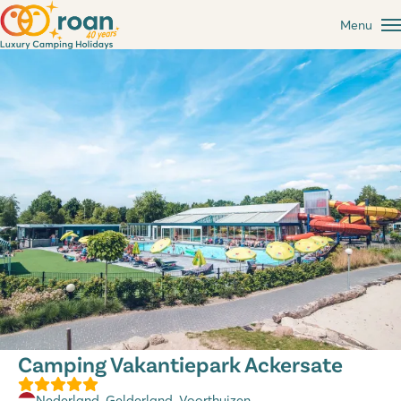
Menu
Camping Vakantiepark Ackersate
Nederland
,
Gelderland
, Voorthuizen