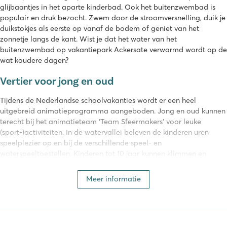
glijbaantjes in het aparte kinderbad. Ook het buitenzwembad is
populair en druk bezocht. Zwem door de stroomversnelling, duik je
duikstokjes als eerste op vanaf de bodem of geniet van het
zonnetje langs de kant. Wist je dat het water van het
buitenzwembad op vakantiepark Ackersate verwarmd wordt op de
wat koudere dagen?
Vertier voor jong en oud
Tijdens de Nederlandse schoolvakanties wordt er een heel
uitgebreid animatieprogramma aangeboden. Jong en oud kunnen
terecht bij het animatieteam ‘Team Sfeermakers’ voor leuke
(sport-)activiteiten. In de watervallei beleven de kinderen uren
speelplezier op en bij de verschillende speel- en
waterspeeltoestellen. Kinderen tot 10 jaar kunnen klimmen en
klauteren in de binnenspeeltuin en voor de dierenliefhebbers is er
een leuke dierenweide. Het trampolinepark op Ackersate is enorm
Meer informatie
populair en wij begrijpen wel waarom! Er zijn speciale
springsessies per leeftijdscategorie zodat ook de allerkleinsten hun
springkunsten kunnen laten zien.
Aan faciliteiten geen gebrek