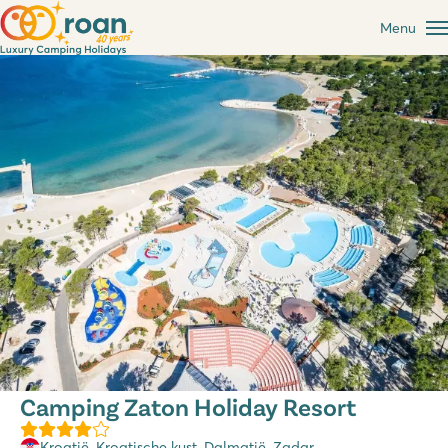
Menu
Camping Zaton Holiday Resort
Kroatië
,
Kroatische kust
,
Dalmatië
, Zadar