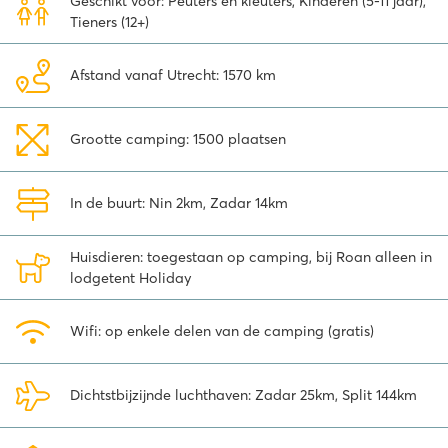
Geschikt voor: Peuters en kleuters, Kinderen (5-11 jaar),
theater passen maar liefst 700 personen!
Tieners (12+)
Onze accommodaties op camping Zaton
Holiday Resort
Afstand vanaf Utrecht: 1570 km
Onze verschillende accommodaties op camping Zaton in Kroatië
staan veelal op schaduwrijke plekken. Boek je de stacaravan
Grootte camping: 1500 plaatsen
Supreme Lounge, dan heb je de hele vakantie twee fietsen én een
bolderkar tot je beschikking! Bekijk ons complete aanbod online en
boek direct.
In de buurt: Nin 2km, Zadar 14km
Nieuw! De Wait-app – jouw gratis digitale
Huisdieren: toegestaan op camping, bij Roan alleen in
leesmap
lodgetent Holiday
Tijdens je vakantie heb je direct toegang tot meer dan 2500 gratis
tijdschriften, boeken en luisterverhalen op je eigen tablet of
Wifi: op enkele delen van de camping (gratis)
telefoon. De gratis
Wait-app
is ideaal voor het hele gezin!
Ga dolfijnen spotten of Romeinse schatten
Dichtstbijzijnde luchthaven: Zadar 25km, Split 144km
bewonderen
Het pittoreske Nin, beroemd om de kleinste kathedraal ter wereld,