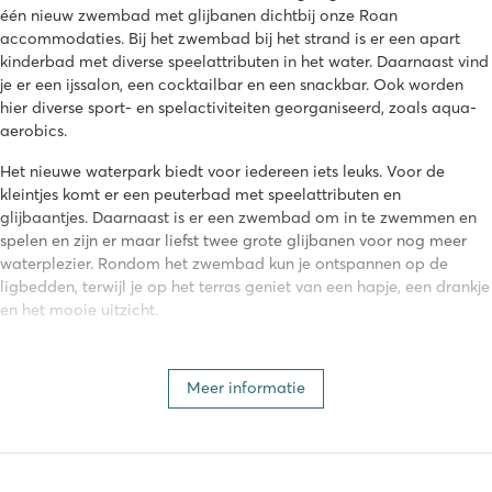
één nieuw zwembad met glijbanen dichtbij onze Roan
accommodaties. Bij het zwembad bij het strand is er een apart
kinderbad met diverse speelattributen in het water. Daarnaast vind
je er een ijssalon, een cocktailbar en een snackbar. Ook worden
hier diverse sport- en spelactiviteiten georganiseerd, zoals aqua-
aerobics.
Het nieuwe waterpark biedt voor iedereen iets leuks. Voor de
kleintjes komt er een peuterbad met speelattributen en
glijbaantjes. Daarnaast is er een zwembad om in te zwemmen en
spelen en zijn er maar liefst twee grote glijbanen voor nog meer
waterplezier. Rondom het zwembad kun je ontspannen op de
ligbedden, terwijl je op het terras geniet van een hapje, een drankje
en het mooie uitzicht.
Camping Zaton ligt bovendien direct aan een uitstekend
onderhouden zandstrand. Het strand loopt geleidelijk af in zee en
Meer informatie
is daarom zeer veilig voor kinderen.
Voorzieningen op camping Zaton Holiday
Resort