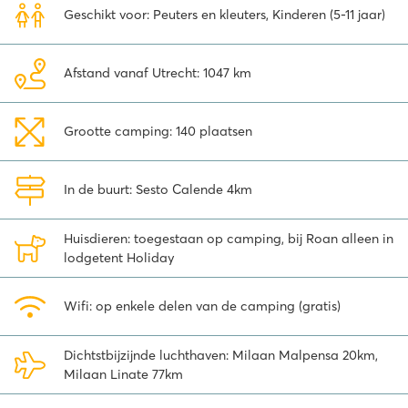
ijskoude water van Santino beach. Op zoek naar natuur? In de
Geschikt voor: Peuters en kleuters, Kinderen (5-11 jaar)
omliggende bergen zijn prachtige wandelingen te maken met
uitzicht op de Monterosa.
Afstand vanaf Utrecht: 1047 km
Voor een leuke dagtrip vanuit camping Okay Lido is het Ortameer
een van de topbestemmingen. Bewonder de Unesco kappellen van
Sacro Monte, loop door de nauwe straatjes van Orta San Giulio, en
Grootte camping: 140 plaatsen
een boottocht naar het stilte eiland mag hier ook niet ontbreken.
De dag wordt afgesloten met een plons in het water bij Cascata
del Pescone om lekker af te koelen.
In de buurt: Sesto Calende 4km
Bekijk op je gemak de verschillende Roan accommodaties op
Okay Lido en boek direct online, dan kan de voorpret voor jouw
Huisdieren: toegestaan op camping, bij Roan alleen in
vakantie aan het Lago Maggiore nu al beginnen!
lodgetent Holiday
Wifi: op enkele delen van de camping (gratis)
Dichtstbijzijnde luchthaven: Milaan Malpensa 20km,
Milaan Linate 77km