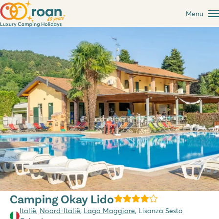
Menu
Camping Okay Lido
Italië
,
Noord-Italië
,
Lago Maggiore
, Lisanza Sesto