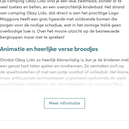
Op camping Okay Lido vind je een leuk zwembad, zonder al te
veel toeters en bellen, en een overzichtelijk kinderbad. Het strand
van camping Okay Lido, dat direct is aan het prachtige Lago
Maggiore heeft een gras ligweide met voldoende bomen die
zorgen voor de nodige schaduw, wat in het zonnige Italië geen
overbodige luxe is. Over het mooie uitzicht op de besneeuwde
bergtoppen maar niet te spreken!
Animatie en heerlijke verse broodjes
Omdat Okay Lido zo heerlijk kleinschalig is, kun je de kinderen met
een gerust hart laten spelen en rondrennen. Ze vermaken zich op
de speeltoestellen of met een potje voetbal of volleybal. Het kleine
maar enthousiaste animatieteam organiseert gedurende de week
verschillende activiteiten. Het animatieteam van camping Okay
Lido bestaat uit Engelse animatoren.
Heb je een eigen boot? Dan kun je deze in de haven bij de camping
Meer informatie
kwijt. Het is raadzaam dit wel vooraf te reserveren. Voor verse
broodjes kun je ook op de camping terecht. Okay lido heeft zelf
geen supermarkt, er is een grotere supermarkt te vinden op 2,5
kilometer afstand. Verder vind je een bar en pizzeria op Okay Lido,