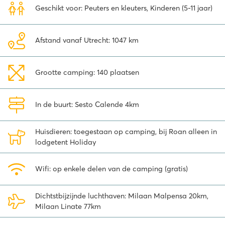
ijskoude water van Santino beach. Op zoek naar natuur? In de
Geschikt voor: Peuters en kleuters, Kinderen (5-11 jaar)
omliggende bergen zijn prachtige wandelingen te maken met
uitzicht op de Monterosa.
Afstand vanaf Utrecht: 1047 km
Voor een leuke dagtrip vanuit camping Okay Lido is het Ortameer
een van de topbestemmingen. Bewonder de Unesco kappellen van
Sacro Monte, loop door de nauwe straatjes van Orta San Giulio, en
Grootte camping: 140 plaatsen
een boottocht naar het stilte eiland mag hier ook niet ontbreken.
De dag wordt afgesloten met een plons in het water bij Cascata
del Pescone om lekker af te koelen.
In de buurt: Sesto Calende 4km
Bekijk op je gemak de verschillende Roan accommodaties op
Okay Lido en boek direct online, dan kan de voorpret voor jouw
Huisdieren: toegestaan op camping, bij Roan alleen in
vakantie aan het Lago Maggiore nu al beginnen!
lodgetent Holiday
Wifi: op enkele delen van de camping (gratis)
Dichtstbijzijnde luchthaven: Milaan Malpensa 20km,
Milaan Linate 77km