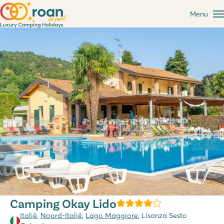
Menu
Camping Okay Lido
Italië
,
Noord-Italië
,
Lago Maggiore
, Lisanza Sesto