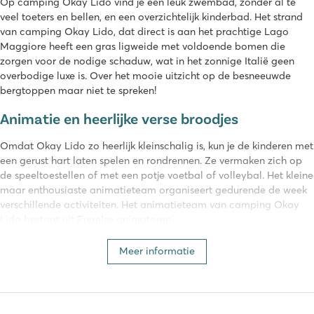
Op camping Okay Lido vind je een leuk zwembad, zonder al te
veel toeters en bellen, en een overzichtelijk kinderbad. Het strand
van camping Okay Lido, dat direct is aan het prachtige Lago
Maggiore heeft een gras ligweide met voldoende bomen die
zorgen voor de nodige schaduw, wat in het zonnige Italië geen
overbodige luxe is. Over het mooie uitzicht op de besneeuwde
bergtoppen maar niet te spreken!
Animatie en heerlijke verse broodjes
Omdat Okay Lido zo heerlijk kleinschalig is, kun je de kinderen met
een gerust hart laten spelen en rondrennen. Ze vermaken zich op
de speeltoestellen of met een potje voetbal of volleybal. Het kleine
maar enthousiaste animatieteam organiseert gedurende de week
verschillende activiteiten. Het animatieteam van camping Okay
Lido bestaat uit Engelse animatoren.
Heb je een eigen boot? Dan kun je deze in de haven bij de camping
Meer informatie
kwijt. Het is raadzaam dit wel vooraf te reserveren. Voor verse
broodjes kun je ook op de camping terecht. Okay lido heeft zelf
geen supermarkt, er is een grotere supermarkt te vinden op 2,5
kilometer afstand. Verder vind je een bar en pizzeria op Okay Lido,