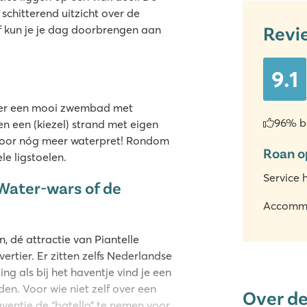
 schitterend uitzicht over de
Revi
 kun je je dag doorbrengen aan
.
9.1
over een mooi zwembad met
96% b
n een (kiezel) strand met eigen
 voor nóg meer waterpret! Rondom
Roan o
le ligstoelen.
Service 
Water-wars of de
Accomm
 dé attractie van Piantelle
rtier. Er zitten zelfs Nederlandse
g als bij het haventje vind je een
en. Voor wie niet zelf over een
Over d
aventje de “batello” te nemen voor