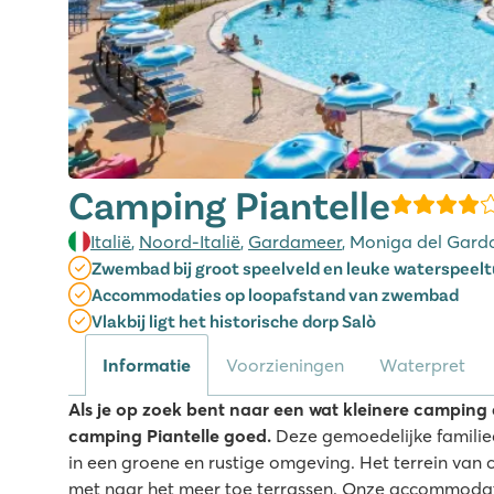
Camping Piantelle
Italië
,
Noord-Italië
,
Gardameer
, Moniga del Gard
Zwembad bij groot speelveld en leuke waterspeelt
Accommodaties op loopafstand van zwembad
Vlakbij ligt het historische dorp Salò
Informatie
Voorzieningen
Waterpret
Als je op zoek bent naar een wat kleinere camping 
camping Piantelle goed.
Deze gemoedelijke familie
in een groene en rustige omgeving. Het terrein van c
met naar het meer toe terrassen. Onze accommodati