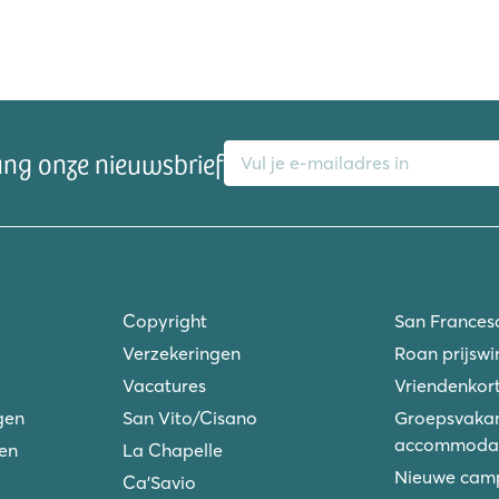
E-mailadres
ang onze nieuwsbrief
Copyright
San Frances
Verzekeringen
Roan prijswi
Vacatures
Vriendenkort
gen
San Vito/Cisano
Groepsvakan
accommodat
ken
La Chapelle
Nieuwe camp
Ca'Savio