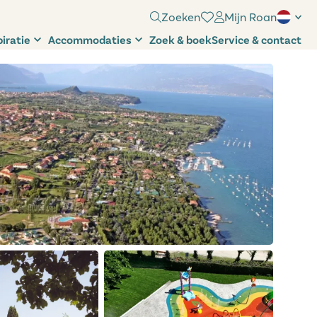
Zoeken
Mijn Roan
piratie
Accommodaties
Zoek & boek
Service & contact