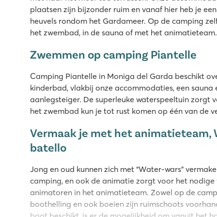
plaatsen zijn bijzonder ruim en vanaf hier heb je een
heuvels rondom het Gardameer. Op de camping zelf
het zwembad, in de sauna of met het animatieteam
Zwemmen op camping Piantelle
Camping Piantelle in Moniga del Garda beschikt 
kinderbad, vlakbij onze accommodaties, een sauna e
aanlegsteiger. De superleuke waterspeeltuin zorgt
het zwembad kun je tot rust komen op één van de ve
Vermaak je met het animatieteam, 
batello
Jong en oud kunnen zich met “Water-wars” vermaken,
camping, en ook de animatie zorgt voor het nodige ve
animatoren in het animatieteam. Zowel op de campin
boothelling en ook boeien zijn ruimschoots voorhand
boot beschikt, is er de mogelijkheid om vanuit het h