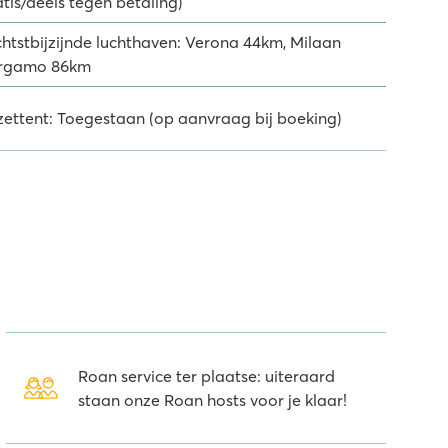
tis/deels tegen betaling)
chtstbijzijnde luchthaven: Verona 44km, Milaan
rgamo 86km
jzettent: Toegestaan (op aanvraag bij boeking)
Roan service ter plaatse: uiteraard
staan onze Roan hosts voor je klaar!