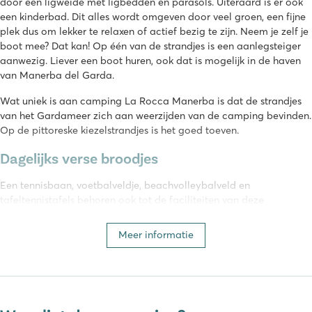
door een ligweide met ligbedden en parasols. Uiteraard is er ook
een kinderbad. Dit alles wordt omgeven door veel groen, een fijne
plek dus om lekker te relaxen of actief bezig te zijn. Neem je zelf je
boot mee? Dat kan! Op één van de strandjes is een aanlegsteiger
aanwezig. Liever een boot huren, ook dat is mogelijk in de haven
van Manerba del Garda.
Wat uniek is aan camping La Rocca Manerba is dat de strandjes
van het Gardameer zich aan weerzijden van de camping bevinden.
Op de pittoreske kiezelstrandjes is het goed toeven.
Dagelijks verse broodjes
Een tennisbaan, voetbalveldje, beachvolleybalveld en
tafeltennistafels behoren ook tot de faciliteiten van deze
familiecamping. Je kunt op camping La Rocca Manerba gezellig
iets drinken in de bar met terras of een maaltijd nuttigen in het
Meer informatie
restaurant van La Rocca Manerba camping. Voor lekker eten hoef
je dus niet de camping af. In de minimarkt kun je terecht voor
lekkere verse broodjes. La Rocca Manerba beschikt over een
modern toiletgebouw met een speciaal kindergedeelte.