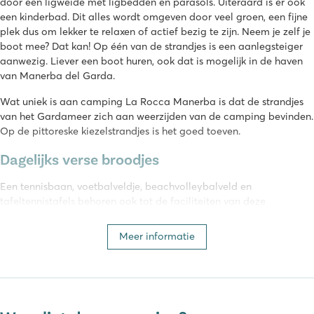
door een ligweide met ligbedden en parasols. Uiteraard is er ook
een kinderbad. Dit alles wordt omgeven door veel groen, een fijne
plek dus om lekker te relaxen of actief bezig te zijn. Neem je zelf je
boot mee? Dat kan! Op één van de strandjes is een aanlegsteiger
aanwezig. Liever een boot huren, ook dat is mogelijk in de haven
van Manerba del Garda.
Wat uniek is aan camping La Rocca Manerba is dat de strandjes
van het Gardameer zich aan weerzijden van de camping bevinden.
Op de pittoreske kiezelstrandjes is het goed toeven.
Dagelijks verse broodjes
Een tennisbaan, voetbalveldje, beachvolleybalveld en
tafeltennistafels behoren ook tot de faciliteiten van deze
familiecamping. Je kunt op camping La Rocca Manerba gezellig
iets drinken in de bar met terras of een maaltijd nuttigen in het
Meer informatie
restaurant van La Rocca Manerba camping. Voor lekker eten hoef
je dus niet de camping af. In de minimarkt kun je terecht voor
lekkere verse broodjes. La Rocca Manerba beschikt over een
modern toiletgebouw met een speciaal kindergedeelte.