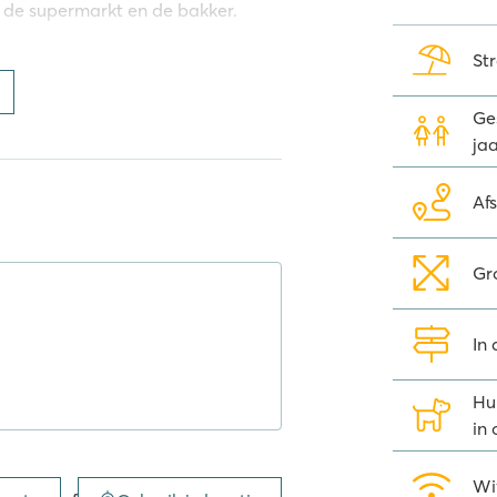
en de supermarkt en de bakker.
St
velen. Er zijn voldoende
nimatie voor jong en oud, van de
in de avond wordt er veel
Ges
de schuimparty. Op de camping
jaa
s, tafeltennis en volleybal
eeltuin en zelfs een
Af
gitale leesmap
Gr
n 2500 gratis tijdschriften,
In 
foon. De gratis
Wait-app
is ideaal
Hu
iterranée
in
oeg te beleven. Het centrum van
Wi