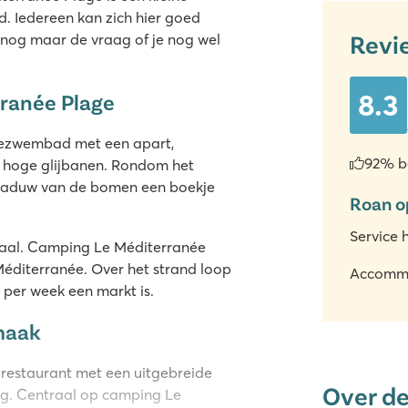
d. Iedereen kan zich hier goed
Revi
 nog maar de vraag of je nog wel
8.3
rranée Plage
liezwembad met een apart,
92% b
2 hoge glijbanen. Rondom het
chaduw van de bomen een boekje
Roan o
Service 
emaal. Camping Le Méditerranée
Méditerranée. Over het strand loop
Accomm
er per week een markt is.
maak
 restaurant met een uitgebreide
Over d
zig. Centraal op camping Le