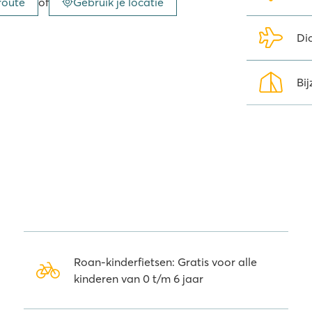
route
of
Gebruik je locatie
amping. Lekker een keer gaan
n van de oudste steden van
’s en verschillende pittoreske
Dic
eeuwse steden en de vele kastelen
 Wat dacht je bijvoorbeeld van
Bij
 is?
ping mountainbiketochten
ainbike hoef je niet mee te
 kunt er ook zelf mee langs het
edoc-Roussillon goed vermaken.
sen Vias-Plage en de camping ligt
 achtbanen.
Roan-kinderfietsen: Gratis voor alle
kinderen van 0 t/m 6 jaar