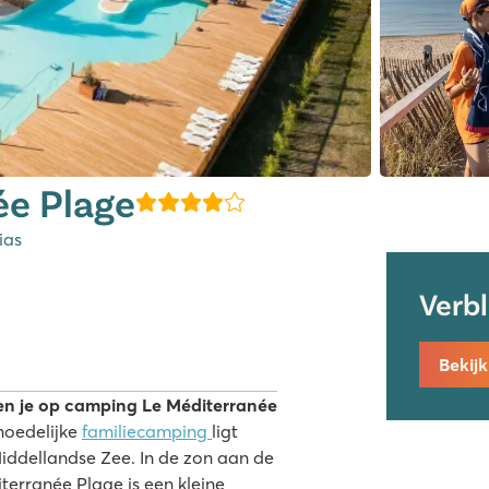
ée Plage
Vias
Verb
Bekij
ben je op camping Le Méditerranée
oedelijke
familiecamping
ligt
iddellandse Zee. In de zon aan de
terranée Plage is een kleine