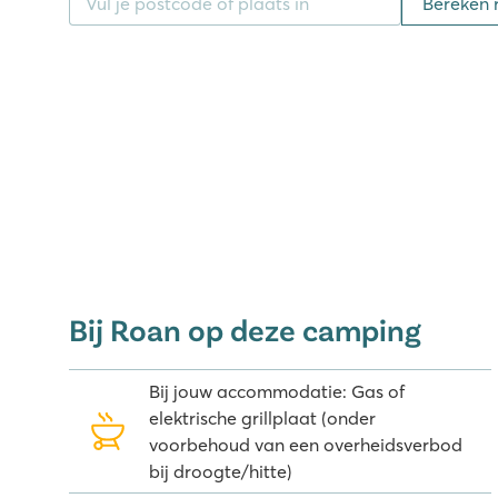
Bereken 
Vias-Plage ligt op ongeveer 7 kilometer vanaf de c
winkelen? Bezoek dan de gezellige stad Béziers. Eé
Frankrijk met een mooie Gotische kathedraal, 2 arena
pleintjes. Verder is een bezoek aan de oude middel
en burchten in de omgeving zeker de moeite waard.
Carcassonne, waar het bekende spel naar vernoemd
Ben je graag actief bezig? Er worden vanaf de cam
georganiseerd onder leiding van een gids. De mount
brengen, die kun je gewoon huren op de camping. Je
Canal du Midi fietsen.
Ook de kinderen kunnen zich in dit deel van Langu
Bij Roan op deze camping
Vlakbij de camping is een boomklimparcours en tus
Fabrikus World, een grote kermis met verschillende
Bij jouw accommodatie: Gas of
Boek je vakantie direct online!
elektrische grillplaat (onder
voorbehoud van een overheidsverbod
bij droogte/hitte)