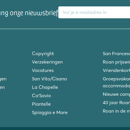
E-mailadres
ang onze nieuwsbrief
Copyright
San Frances
Verzekeringen
Roan prijswi
Vacatures
Vriendenkort
gen
San Vito/Cisano
Groepsvakan
accommodat
ken
La Chapelle
Nieuwe camp
Ca'Savio
40 jaar Roa
Piantelle
Roan in de 
Spiaggia e Mare