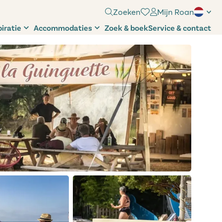
Zoeken
Mijn Roan
piratie
Accommodaties
Zoek & boek
Service & contact