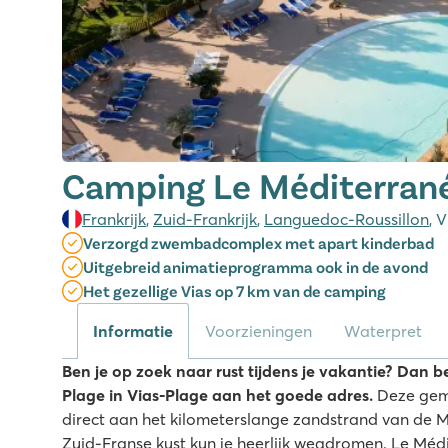
Camping Le Méditerran
Frankrijk
,
Zuid-Frankrijk
,
Languedoc-Roussillon
, 
Verzorgd zwembadcomplex met apart kinderbad
Uitgebreid animatieprogramma ook in de avond
Het gezellige Vias op 7 km van de camping
Informatie
Voorzieningen
Waterpret
Ben je op zoek naar rust tijdens je vakantie? Dan 
Plage in Vias-Plage aan het goede adres.
Deze gem
direct aan het kilometerslange zandstrand van de M
Zuid-Franse kust kun je heerlijk wegdromen. Le Médi