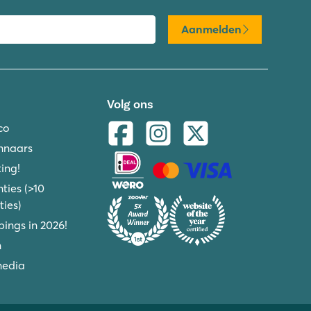
Aanmelden
Volg ons
co
nnaars
ing!
ties (>10
ies)
ings in 2026!
n
media