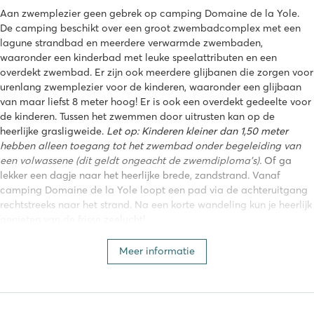
Aan zwemplezier geen gebrek op camping Domaine de la Yole.
De camping beschikt over een groot zwembadcomplex met een
lagune strandbad en meerdere verwarmde zwembaden,
waaronder een kinderbad met leuke speelattributen en een
overdekt zwembad. Er zijn ook meerdere glijbanen die zorgen voor
urenlang zwemplezier voor de kinderen, waaronder een glijbaan
van maar liefst 8 meter hoog! Er is ook een overdekt gedeelte voor
de kinderen. Tussen het zwemmen door uitrusten kan op de
heerlijke grasligweide.
Let op: Kinderen kleiner dan 1,50 meter
hebben alleen toegang tot het zwembad onder begeleiding van
een volwassene (dit geldt ongeacht de zwemdiploma's).
Of ga
lekker een dagje naar het heerlijke brede, zandstrand. Vanaf
camping Domaine de la Yole loopt een pad via de achteruitgang
rechtstreeks naar het strand. Na een korte wandeling kun je heerlijk
genieten van de frisse zeelucht!
Domaine de la Yole behoort tot Homair
Meer informatie
Deze camping maakt deel uit van onze eigen Homair campings.
Een vakantie op een Homair camping staat garant voor: plezier
voor de hele familie, waterparken met spectaculaire glijbanen,