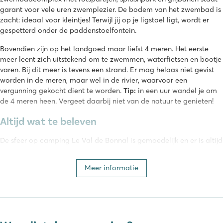
garant voor vele uren zwemplezier. De bodem van het zwembad is
zacht: ideaal voor kleintjes! Terwijl jij op je ligstoel ligt, wordt er
gespetterd onder de paddenstoelfontein.
Bovendien zijn op het landgoed maar liefst 4 meren. Het eerste
meer leent zich uitstekend om te zwemmen, waterfietsen en bootje
varen. Bij dit meer is tevens een strand. Er mag helaas niet gevist
worden in de meren, maar wel in de rivier, waarvoor een
vergunning gekocht dient te worden.
Tip:
in een uur wandel je om
de 4 meren heen. Vergeet daarbij niet van de natuur te genieten!
Altijd wat te beleven
De sfeer op camping Le Val de Bonnal is gemoedelijk en er is altijd
wat te beleven! Regelmatig worden er leuke activiteiten
georganiseerd door het animatieteam van de camping. 's
Meer informatie
Ochtends kunnen de kinderen meedoen met de kidsclub en 's
middags worden sportieve activiteiten georganiseerd, zoals
fietstochten en kanoën met een picknick. Langs de camping
stroomt de rivier de Ognon. Op een deel van de rivier is een
kanoparcours uitgezet. Je wordt vanaf de camping naar het