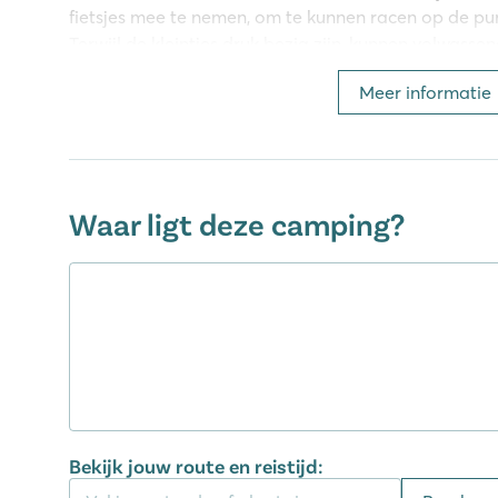
fietsjes mee te nemen, om te kunnen racen op de 
Terwijl de kleintjes druk bezig zijn, kunnen volwas
yoga of zumba-sessies om hun energie op te laden.
Meer informatie
willen relaxen, is er altijd de mogelijkheid om aan
een verfrissend drankje en een goed boek. Of je nu 
genieten van ontspanning, deze camping in Gironde
vakantie-ervaring.
Waar ligt deze camping?
Er vindt een motorrace evenement plaats op 26,27 en
tijdens deze dagen drukte verwacht op de wegen r
geluidsoverlast tot middernacht.
Je komt hier niets te kort!
Er is niets heerlijker dan je dag te starten met vers
in de campingwinkel een assortiment aan producten
smakelijke maaltijd kunt bereiden in je accommodat
en diner kun je terecht in het restaurant. Ook heb je
Bekijk jouw route en reistijd:
zoals die van de pizzeria en snackbar of haal een smak