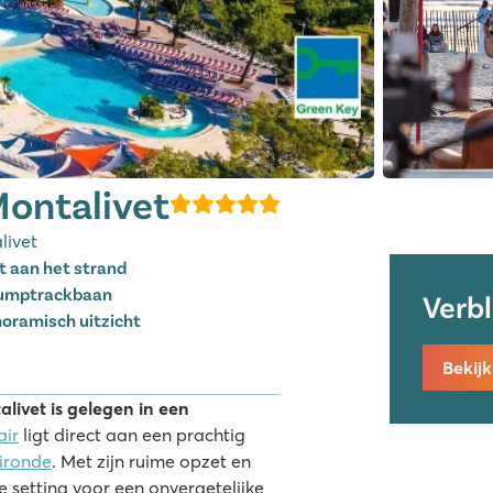
Montalivet
livet
t aan het strand
 pumptrackbaan
Verb
oramisch uitzicht
Bekij
livet is gelegen in een
ir
ligt direct aan een prachtig
ironde
. Met zijn ruime opzet en
e setting voor een onvergetelijke