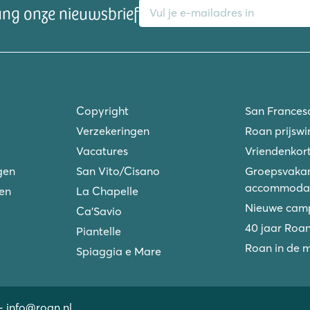
ang onze nieuwsbrief
Copyright
San Frances
Verzekeringen
Roan prijswi
Vacatures
Vriendenkort
gen
San Vito/Cisano
Groepsvakan
accommodat
ken
La Chapelle
Nieuwe camp
Ca'Savio
40 jaar Roa
Piantelle
Roan in de 
Spiaggia e Mare
-
info@roan.nl