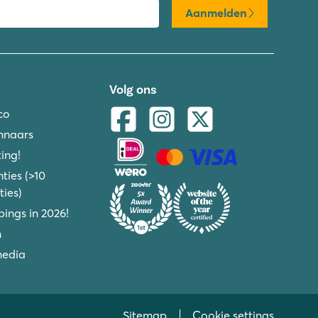
Aanmelden
Volg ons
co
nnaars
ing!
ties (>10
ies)
ings in 2026!
n
media
Sitemap
Cookie settings