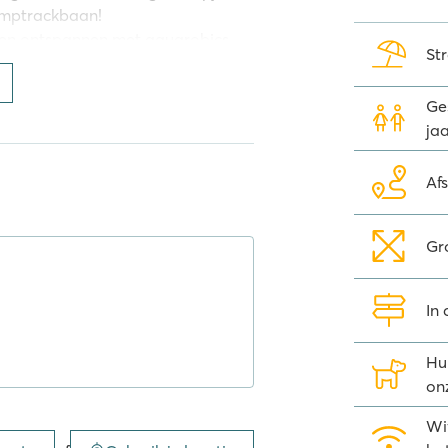
pumptrackbaan!
senen ontspannen met aquarobics,
St
 Voor degenen die liever gewoon
 het zwembad te ontspannen met
Ges
van sporten houdt of gewoon wilt
jaa
 geeft iedereen de perfecte
Af
 juni 2026 in Montalivet. Er wordt
ondom de camping en mogelijk
Gr
In
gebakken broodjes. Bovendien is er
Hu
 beschikbaar waarmee je zelf een
on
ie of op de barbecue. Voor lunch
 de keuze uit afhaalmaaltijden
Wi
elijk toetje bij de ijssalon.