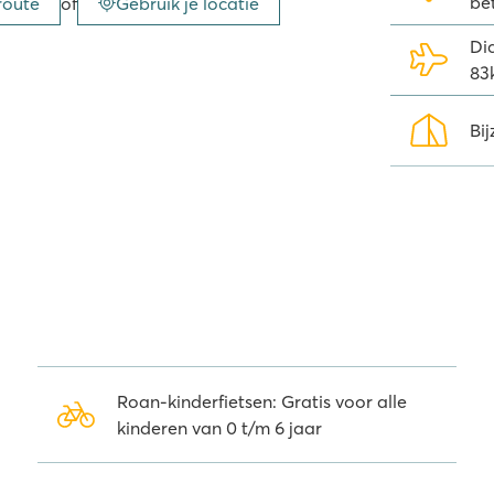
be
route
of
Gebruik je locatie
t Homair
Di
83
r campings. Een vakantie op een
hele familie, waterparken met
Bij
tijden, aandacht voor je welzijn en
gitale leesmap
n 2500 gratis tijdschriften,
foon. De gratis
Wait-app
is ideaal
g
Roan-kinderfietsen: Gratis voor alle
vanaf de camping genieten van een
kinderen van 0 t/m 6 jaar
nd of watersporten te beoefenen.
andelingen met schitterende