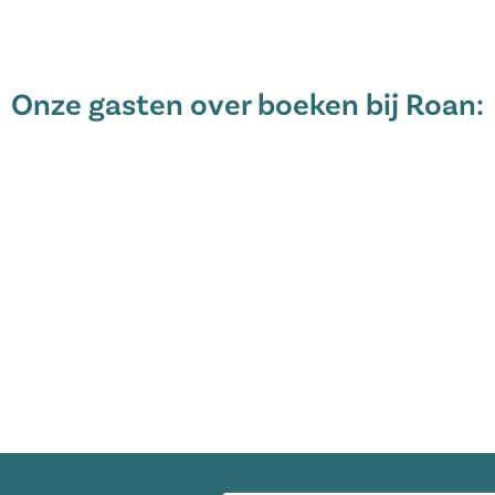
activiteiten. Voor wijnliefhebbers
treek Médoc te toeren en heerlijke
 de bruisende stad Bordeaux met
che bezienswaardigheden.
Onze gasten over boeken bij Roan:
arc de l'Aventure, een pretpark
alivet biedt spannende
ontalivet heeft een kartcircuit
ge benen heeft, bestaat de optie
rtoren te beklimmen en van het
 deze camping aan het juiste
E-mailadres