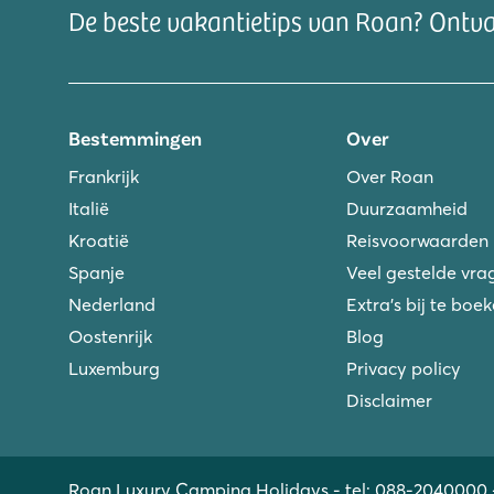
De beste vakantietips van Roan? Ontv
Bestemmingen
Over
Frankrijk
Over Roan
Italië
Duurzaamheid
Kroatië
Reisvoorwaarden
Spanje
Veel gestelde vra
Nederland
Extra's bij te boe
Oostenrijk
Blog
Luxemburg
Privacy policy
Disclaimer
Roan Luxury Camping Holidays - tel:
088-2040000