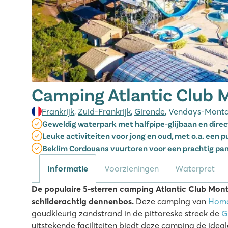
Camping Atlantic Club 
Frankrijk
,
Zuid-Frankrijk
,
Gironde
, Vendays-Monta
Geweldig waterpark met halfpipe-glijbaan en direc
Leuke activiteiten voor jong en oud, met o.a. een
Beklim Cordouans vuurtoren voor een prachtig pan
Informatie
Voorzieningen
Waterpret
De populaire 5-sterren camping Atlantic Club Monta
schilderachtig dennenbos.
Deze camping van
Homa
goudkleurig zandstrand in de pittoreske streek de
G
uitstekende faciliteiten biedt deze camping de ideal