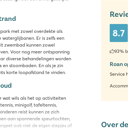
Revi
trand
8.7
rpark met zowel overdekte als
terglijbanen. Er is zelfs een
In dit zwembad kunnen zowel
93% b
leven. Voor nog meer ontspanning
ar diverse behandelingen worden
Roan o
 en stoombaden. En als je zin
hts korte loopafstand te vinden.
Service 
 oud
Accomm
wat wils als het op activiteiten
nnis, minigolf, tafeltennis,
inderen reist kunnen ze zich
emen aan spannende speurtochten,
Over d
ergeet ook niet de eigen stepjes of