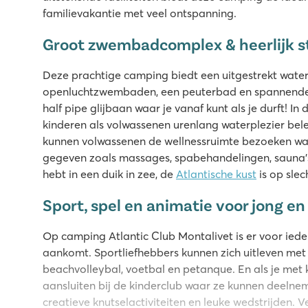
familievakantie met veel ontspanning.
Groot zwembadcomplex & heerlijk s
Deze prachtige camping biedt een uitgestrekt wate
openluchtzwembaden, een peuterbad en spannende wa
half pipe glijbaan waar je vanaf kunt als je durft! 
kinderen als volwassenen urenlang waterplezier be
kunnen volwassenen de wellnessruimte bezoeken wa
gegeven zoals massages, spabehandelingen, sauna's
hebt in een duik in zee, de
Atlantische kust
is op slec
Sport, spel en animatie voor jong en
Op camping Atlantic Club Montalivet is er voor ieder 
aankomt. Sportliefhebbers kunnen zich uitleven met te
beachvolleybal, voetbal en petanque. En als je met k
aansluiten bij de kinderclub waar ze kunnen deeln
creatieve knutselactiviteiten en leuke wedstrijden. V