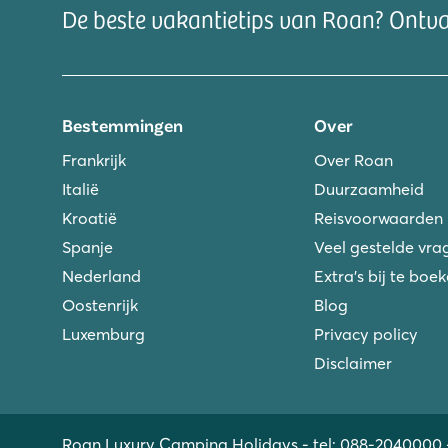
De beste vakantietips van Roan? Ontv
Bestemmingen
Over
Frankrijk
Over Roan
Italië
Duurzaamheid
Kroatië
Reisvoorwaarden
Spanje
Veel gestelde vra
Nederland
Extra's bij te boe
Oostenrijk
Blog
Luxemburg
Privacy policy
Disclaimer
Roan Luxury Camping Holidays - tel:
088-2040000