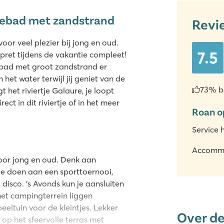
nebad met zandstrand
Revi
r veel plezier bij jong en oud.
7.5
pret tijdens de vakantie compleet!
ebad met groot zandstrand er
het water terwijl jij geniet van de
73% b
 het riviertje Galaure, je loopt
ct in dit riviertje of in het meer
Roan o
Service 
Accomm
oor jong en oud. Denk aan
mee doen aan een sporttoernooi,
disco. 's Avonds kun je aansluiten
het campingterrein liggen
peeltuin voor de kleintjes. Lekker
Over d
 op het sfeervolle terras met