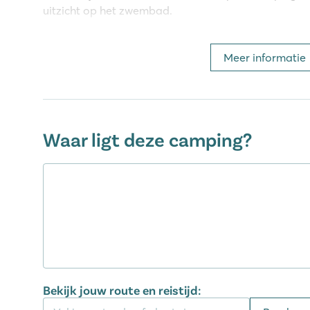
uitzicht op het zwembad.
Château de Galaure behoort tot Ho
Meer informatie
Deze camping maakt deel uit van onze eigen Homai
Homair camping staat garant voor: plezier voor de 
spectaculaire glijbanen, entertainment voor alle leef
uiteraard een compleet uitgeruste stacaravan!
Waar ligt deze camping?
Nieuw! De Wait-app – jouw gratis di
Tijdens je vakantie heb je direct toegang tot meer da
boeken en luisterverhalen op je eigen tablet of tele
voor het hele gezin!
Ontdek de omgeving van camping C
Het dorpje Hauterives met winkels en gezellige terr
Bekijk jouw route en reistijd:
kilometer van de camping. Slenter een ochtendje me