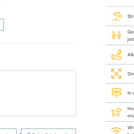
Str
mair
r campings. Een vakantie op een
Ges
hele familie, waterparken met
jaa
tijden, aandacht voor je welzijn en
Af
gitale leesmap
Gr
n 2500 gratis tijdschriften,
foon. De gratis
Wait-app
is ideaal
In
hâteau de Galaure
Hu
on
asjes ligt op maar een paar
Wi
t het hele gezin over één van de