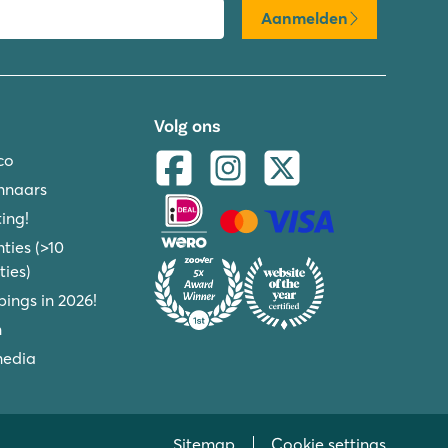
Aanmelden
Volg ons
co
nnaars
ing!
ties (>10
ies)
ings in 2026!
n
media
Sitemap
Cookie settings