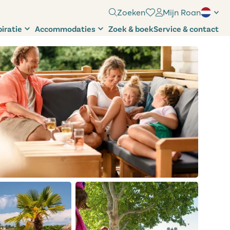
Zoeken
Mijn Roan
piratie
Accommodaties
Zoek & boek
Service & contact