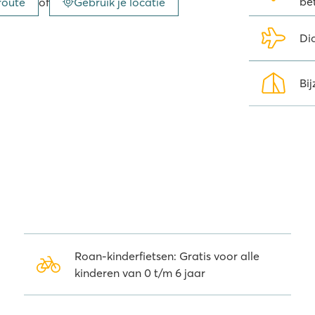
be
route
of
Gebruik je locatie
n hele dag op pad? Dan raden we
t een prachtige tocht door de
 ook een aanrader is; een
Di
 Idéal', vlak bij de camping. In
 de Drome zijn verschillende
Bij
e leeftijden kunnen klimmen en
gtochtje zit je hier goed!
Roan-kinderfietsen: Gratis voor alle
kinderen van 0 t/m 6 jaar