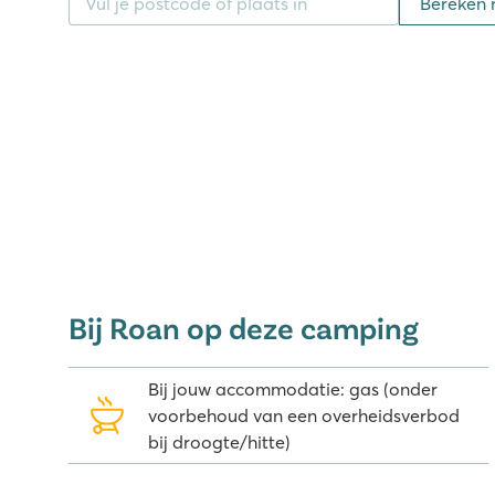
Bereken 
gezellige marktjes in de omgeving. Wil je liever ee
een rit in de oude Ardèche stoomtrein aan. Je maak
Ardèche en komt hierbij langs prachtige kloven. Wat
bezoekje aan het mysterieuze Oosterse kasteel 'Palais
de directe omgeving van deze geweldige camping in
adventure parcours te vinden waar kinderen van all
klauteren. Ook voor een kano-, paardrij- of canyonin
Bij Roan op deze camping
Bij jouw accommodatie: gas (onder
voorbehoud van een overheidsverbod
bij droogte/hitte)