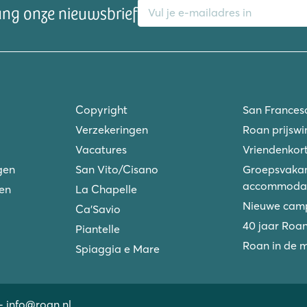
ang onze nieuwsbrief
Copyright
San Frances
Verzekeringen
Roan prijswi
Vacatures
Vriendenkort
gen
San Vito/Cisano
Groepsvakan
accommodat
ken
La Chapelle
Nieuwe camp
Ca'Savio
40 jaar Roa
Piantelle
Roan in de 
Spiaggia e Mare
-
info@roan.nl