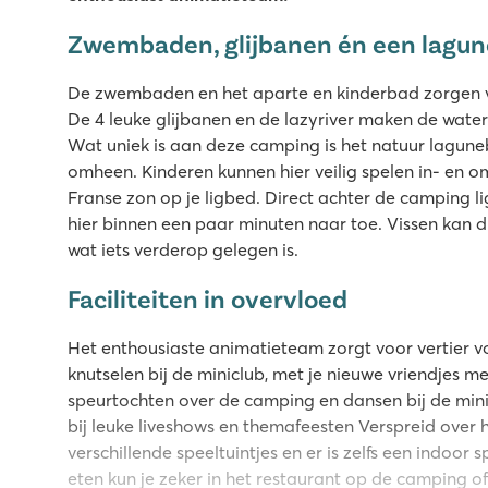
Zwembaden, glijbanen én een lagu
De zwembaden en het aparte en kinderbad zorgen voo
De 4 leuke glijbanen en de lazyriver maken de water
Wat uniek is aan deze camping is het natuur lagun
omheen. Kinderen kunnen hier veilig spelen in- en om 
Franse zon op je ligbed. Direct achter de camping ligt
hier binnen een paar minuten naar toe. Vissen kan dire
wat iets verderop gelegen is.
Faciliteiten in overvloed
Het enthousiaste animatieteam zorgt voor vertier v
knutselen bij de miniclub, met je nieuwe vriendjes 
speurtochten over de camping en dansen bij de mini 
bij leuke liveshows en themafeesten Verspreid over 
verschillende speeltuintjes en er is zelfs een indoor s
eten kun je zeker in het restaurant op de camping of