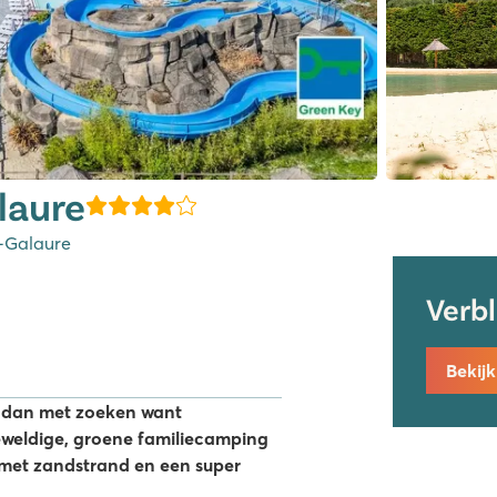
laure
-Galaure
Verb
Bekij
 dan met zoeken want
eweldige, groene familiecamping
met zandstrand en een super