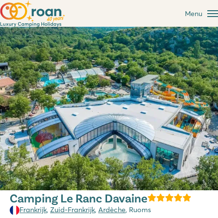
Menu
Camping Le Ranc Davaine
Frankrijk
,
Zuid-Frankrijk
,
Ardèche
, Ruoms