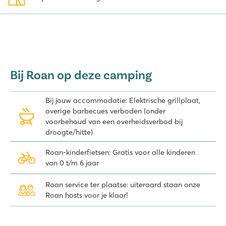
geliefde streken om te kamperen. En de stacaravans van Roan
zorgen ook nog eens voor een extra comfortabel verblijf. Dat
wordt genieten!
Van 25 juni tot 27 juni 2027 vindt het jaarlijkse Aluna Festival plaats.
Een gezellig festival in Ruoms met veel leuke muzikale optredens.
Op de camping heb je geen overlast van de muziek maar tijdens
Bij Roan op deze camping
deze dagen zullen er wel festivalbezoekers op de camping
verblijven. Een aanrader ook om zelf dit festival te bezoeken
Bij jouw accommodatie: Elektrische grillplaat,
overige barbecues verboden (onder
voorbehoud van een overheidsverbod bij
droogte/hitte)
Roan-kinderfietsen: Gratis voor alle kinderen
van 0 t/m 6 jaar
Roan service ter plaatse: uiteraard staan onze
Roan hosts voor je klaar!