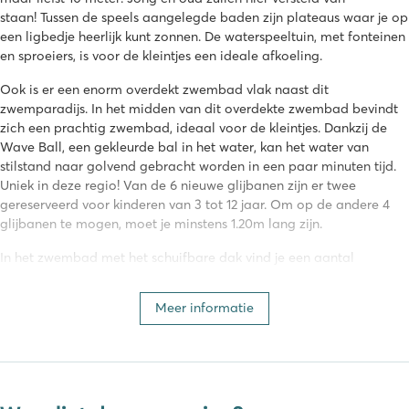
staan! Tussen de speels aangelegde baden zijn plateaus waar je op
een ligbedje heerlijk kunt zonnen. De waterspeeltuin, met fonteinen
en sproeiers, is voor de kleintjes een ideale afkoeling.
Ook is er een enorm overdekt zwembad vlak naast dit
zwemparadijs. In het midden van dit overdekte zwembad bevindt
zich een prachtig zwembad, ideaal voor de kleintjes. Dankzij de
Wave Ball, een gekleurde bal in het water, kan het water van
stilstand naar golvend gebracht worden in een paar minuten tijd.
Uniek in deze regio! Van de 6 nieuwe glijbanen zijn er twee
gereserveerd voor kinderen van 3 tot 12 jaar. Om op de andere 4
glijbanen te mogen, moet je minstens 1.20m lang zijn.
In het zwembad met het schuifbare dak vind je een aantal
overdekte en verwarmde zwembaden zodat er op de koelere
dagen ook gezwommen kan worden.
Meer informatie
Tijd voor jezelf
Even ultiem relaxen? Ga dan naar de zen-ruimte van camping Le
Ranc Davaine en neem echt even tijd voor uzelf. Hier vind je onder
andere een spa, hamam, jacuzzi en een sauna. Of laat je