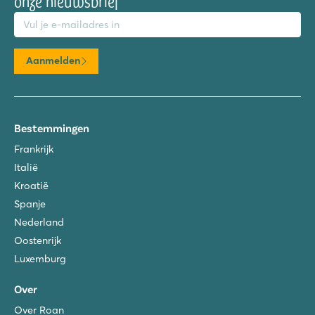
onze nieuwsbrief
mailadres
Aanmelden
Bestemmingen
Frankrijk
Italië
Kroatië
Spanje
Nederland
Oostenrijk
Luxemburg
Over
Over Roan