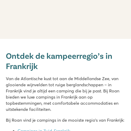
La Croix du Vieux Pont
La Croix du Vieux Pont
Ontdek de kampeerregio’s in
Frankrijk - Noord-Frankrijk - Picardië - Berny Rivière
Frankrijk
★
★
★
★
★
7.9
Leuk overdekt zwembad met lange glijbanen
Van de Atlantische kust tot aan de Middellandse Zee, van
Stacaravans staan op ruime grasrijke plaatsen
glooiende wijnvelden tot ruige berglandschappen – in
Gelegen aan de Aisne rivier
Frankrijk vind je altijd een camping die bij je past. Bij Roan
bieden we luxe campings in Frankrijk aan op
Domaine de la Yole
topbestemmingen, met comfortabele accommodaties en
Domaine de la Yole
uitstekende faciliteiten.
Frankrijk - Zuid-Frankrijk - Languedoc-Roussillon - Valras-Plage
Bij Roan vind je campings in de mooiste regio’s van Frankrijk:
★
★
★
★
★
8.1