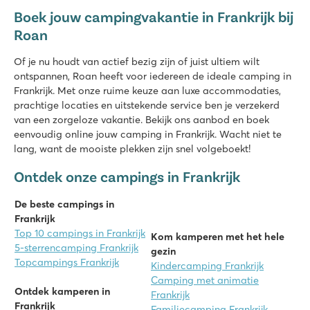
9.3
Boek jouw campingvakantie in Frankrijk bij
Zeer groot aquapark met spectaculaire glijbanen
Roan
Nieuw in 2026: spectaculaire glijbanen met de spacebowl
Vlakbij de gezellige badplaats Argelès sur Mer
Of je nu houdt van actief bezig zijn of juist ultiem wilt
ontspannen, Roan heeft voor iedereen de ideale camping in
Frankrijk. Met onze ruime keuze aan luxe accommodaties,
prachtige locaties en uitstekende service ben je verzekerd
van een zorgeloze vakantie. Bekijk ons aanbod en boek
eenvoudig online jouw camping in Frankrijk. Wacht niet te
lang, want de mooiste plekken zijn snel volgeboekt!
Ontdek onze campings in Frankrijk
De beste campings in
Frankrijk
Top 10 campings in Frankrijk
Kom kamperen met het hele
5-sterrencamping Frankrijk
gezin
Topcampings Frankrijk
Kindercamping Frankrijk
Camping met animatie
Ontdek kamperen in
Frankrijk
Frankrijk
Familiecamping Frankrijk