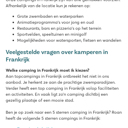
8.3
Afhankelijk van de locatie kun je rekenen op:
2 geweldige zwembadcomplexen met glijbanen
Leuke animatie en mooie faciliteiten
Grote zwembaden en waterparken
Charmante steden en dorpjes in de omgeving
Animatieprogramma’s voor jong en oud
Restaurants, bars en pizzeria’s op het terrein
Les Dunes
Sportvelden, speeltuinen en minigolf
Les Dunes
Mogelijkheden voor watersporten, fietsen en wandelen
Frankrijk - Zuid-Frankrijk - Languedoc-Roussillon - Torreilles
Veelgestelde vragen over kamperen in
★
★
★
★
★
8.8
Frankrijk
Zwemparadijs met snelle waterglijbanen en leuke speeltoeste
Volop animatie en activiteiten
Welke camping in Frankrijk moet ik kiezen?
Perfecte ligging direct aan het zandstrand
Aan topcampings in Frankrijk ontbreekt het niet in ons
aanbod. Je herkent ze aan de prachtige zwemparadijzen.
Mayotte Vacances
Verder heeft een top camping in Frankrijk volop faciliteiten
Mayotte Vacances
en activiteiten. En vaak ligt zo’n camping dichtbij een
Frankrijk - Zuid-Frankrijk - Les Landes - Biscarrosse
gezellig plaatsje of een mooie stad.
★
★
★
★
★
Ben je op zoek naar een 5 sterren camping in Frankrijk? Roan
9.1
heeft de volgende 5 sterren campings in Frankrijk:
Geweldig waterpark met glijbanen
Veel sportieve activiteiten voor het hele gezin