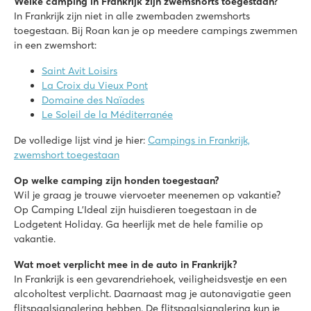
Welke camping in Frankrijk zijn zwemshorts toegestaan?
La Grande Métairie
In Frankrijk zijn niet in alle zwembaden zwemshorts
La Grande Métairie
toegestaan. Bij Roan kan je op meedere campings zwemmen
Frankrijk - Noord-Frankrijk - Bretagne - Carnac
in een zwemshort:
★
★
★
★
★
Saint Avit Loisirs
8.7
La Croix du Vieux Pont
Zwemparadijs met binnenbad en lazy river
Domaine des Naïades
Gave tokkelbaan & boomklimparcours
Le Soleil de la Méditerranée
Zeilschool in de buurt
De volledige lijst vind je hier:
Campings in Frankrijk,
Atlantic Club Montalivet
zwemshort toegestaan
Atlantic Club Montalivet
Frankrijk - Zuid-Frankrijk - Gironde - Vendays-Montalivet
Op welke camping zijn honden toegestaan?
Wil je graag je trouwe viervoeter meenemen op vakantie?
★
★
★
★
★
Op Camping L’Ideal zijn huisdieren toegestaan in de
8.7
Lodgetent Holiday. Ga heerlijk met de hele familie op
Geweldig waterpark met halfpipe-glijbaan en direct aan het 
vakantie.
Leuke activiteiten voor jong en oud, met o.a. een pumptrack
Beklim Cordouans vuurtoren voor een prachtig panoramisch u
Wat moet verplicht mee in de auto in Frankrijk?
In Frankrijk is een gevarendriehoek, veiligheidsvestje en een
Verdon Parc
alcoholtest verplicht. Daarnaast mag je autonavigatie geen
Verdon Parc
flitspaalsignalering hebben. De flitspaalsignalering kun je