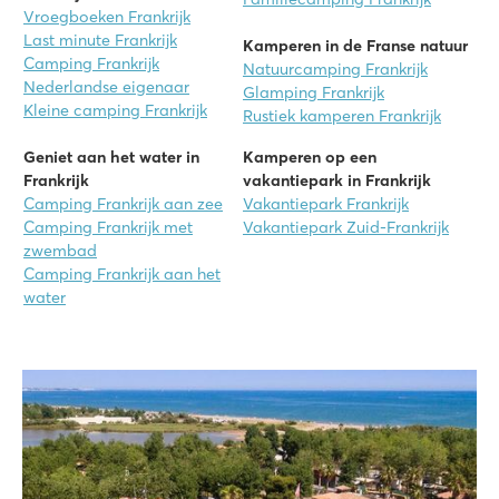
Vroegboeken Frankrijk
Last minute Frankrijk
Kamperen in de Franse natuur
Camping Frankrijk
Natuurcamping Frankrijk
Nederlandse eigenaar
Glamping Frankrijk
Kleine camping Frankrijk
Rustiek kamperen Frankrijk
Geniet aan het water in
Kamperen op een
Frankrijk
vakantiepark in Frankrijk
Camping Frankrijk aan zee
Vakantiepark Frankrijk
Camping Frankrijk met
Vakantiepark Zuid-Frankrijk
zwembad
Camping Frankrijk aan het
water