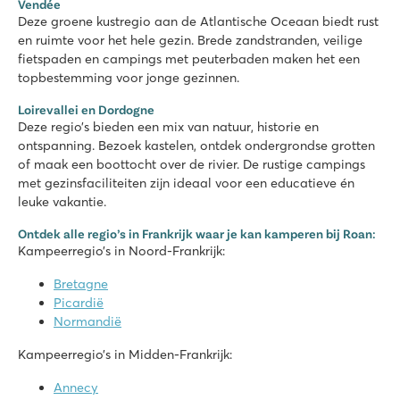
Vendée
200 meter van het mooie zandstrand van Argelès
Deze groene kustregio aan de Atlantische Oceaan biedt rust
en ruimte voor het hele gezin. Brede zandstranden, veilige
Saint Avit Loisirs
fietspaden en campings met peuterbaden maken het een
Saint Avit Loisirs
topbestemming voor jonge gezinnen.
Frankrijk - Midden-Frankrijk - Dordogne - Le Bugue
Loirevallei en Dordogne
★
★
★
★
★
Deze regio’s bieden een mix van natuur, historie en
8.3
ontspanning. Bezoek kastelen, ontdek ondergrondse grotten
Snelle glijbanen in het waterparadijs!
of maak een boottocht over de rivier. De rustige campings
Onze stacaravans staan op mooie plaatsen met uitkijk over d
met gezinsfaciliteiten zijn ideaal voor een educatieve én
Bezoek de prehistorische grotten van Lascaux
leuke vakantie.
Domaine des Naïades
Ontdek alle regio’s in Frankrijk waar je kan kamperen bij Roan:
Domaine des Naïades
Kampeerregio’s in Noord-Frankrijk:
Frankrijk - Zuid-Frankrijk - Côte d’Azur - Grimaud
Bretagne
★
★
★
★
★
Picardië
8.4
Normandië
Verblijf tot 12 personen in de Supreme Deluxe Family Lounge 
Mooi zwembadcomplex met glijbanen en kinderbad
Kampeerregio’s in Midden-Frankrijk:
Saint Tropez per veerdienst te bereiken
Annecy
La Vallée