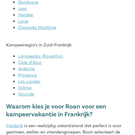
Dordogne
La Vallée
Jura
Frankrijk - Noord-Frankrijk - Normandië - Houlgate
Vendée
Loire
★
★
★
★
★
Charante Maritime
8.5
Zwembad met glijbanen en leuke waterspeeltuin
Regelmatig dansavonden en live shows
Kampeerregio’s in Zuid-Frankrijk:
Diverse leuke stadjes in de nabije omgeving
Languedoc-Roussillon
Le Ranc Davaine
Côte d’Azur
Le Ranc Davaine
Ardèche
Frankrijk - Zuid-Frankrijk - Ardèche - Ruoms
Provence
Les Landes
★
★
★
★
★
Drôme
9.2
Gironde
Prachtig binnen en buitenbad met gave glijbanen
Accommodaties op schaduwrijke plaatsen
Waarom kies je voor Roan voor een
Vlakbij Ruoms met leuke winkels en restaurants
kampeervakantie in Frankrijk?
Le Domaine du Clarys
Frankrijk
is een veelzijdig vakantieland dat perfect is voor
Le Domaine du Clarys
gezinnen, stellen en vriendengroepen. Roan selecteert de
Frankrijk - Midden-Frankrijk - Vendée - Saint Jean de Monts