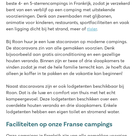
beste 4- en 5-sterrencampings in Frankrijk, zodat je verzekerd
★
★
★
★
★
bent van een verblijf op een camping met uitstekende
8.8
voorzieningen. Denk aan zwembaden met glijbanen,
Gaaf zwembad met toffe glijbanen en spacebowl!
animatie voor kinderen, restaurants, sportfaciliteiten en vaak
Korte wandeling naar het mooie zandstrand
een ligging dicht bij het strand, meer of
rivier
.
Uitgebreid animatieprogramma
Bij Roan huur je een luxe stacaravan op moderne campings.
Le Soleil de la Méditerranée
De stacaravans zin van alle gemakken voorzien. Denk
Le Soleil de la Méditerranée
bijvoorbeeld aan gratis airconditioning en een gezellige
Frankrijk - Zuid-Frankrijk - Languedoc-Roussillon - Saint Cyprien
houten veranda. Binnen zijn er twee of drie slaapkamers te
vinden zodat je met de hele familie terrecht kan. Je hoeft dus
★
★
★
★
★
alleen je koffer in te pakken en de vakantie kan beginnen!
8.5
Geweldig zwembadcomplex met snelle glijbanen
Naast stacaravans zijn er ook lodgetenten beschikbaar bij
Animatieprogramma voor jong en oud
Roan. Dat is de luxe en comfort van thuis met het echt
Pendelbus naar het fijne strand
kampeergevoel. Deze lodgetenten beschikken over een
overdekte houten veranda en drie slaapkamers. Enkele
La Baume
lodgetenten hebben een eigen toilet en stromend water.
La Baume
Frankrijk - Zuid-Frankrijk - Côte d’Azur - Fréjus
Faciliteiten op onze Franse campings
★
★
★
★
★
Onze campings in Frankrijk zijn van alle gemakken voorzien.