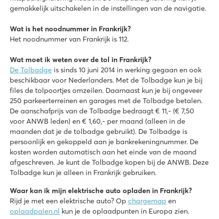
Frankrijk - Zuid-Frankrijk - Provence - Gréoux-les-Bains
gemakkelijk uitschakelen in de instellingen van de navigatie.
★
★
★
★
★
8.6
Wat is het noodnummer in Frankrijk?
Verzorgd zwembadcomplex met glijbanen én lagune bad
Het noodnummer van Frankrijk is 112.
Leuke sporttoernooien tijdens het hoogseizoen
De rivier de Verdon en het meer van d’Esparron liggen vlakbij
Wat moet ik weten over de tol in Frankrijk?
De Tolbadge
is sinds 10 juni 2014 in werking gegaan en ook
Le Napoléon
beschikbaar voor Nederlanders. Met de Tolbadge kun je bij
Le Napoléon
files de tolpoortjes omzeilen. Daarnaast kun je bij ongeveer
Frankrijk - Zuid-Frankrijk - Languedoc-Roussillon - Vias Plage
250 parkeerterreinen en garages met de Tolbadge betalen.
De aanschafprijs van de Tolbadge bedraagt € 11,- (€ 7,50
★
★
★
★
★
voor ANWB leden) en € 1,60,- per maand (alleen in de
8.8
maanden dat je de tolbadge gebruikt). De Tolbadge is
Leuk zwembadcomplex met glijbanen
persoonlijk en gekoppeld aan je bankrekeningnummer. De
Middenin Vias Plage en op maar 150 meter van het brede za
kosten worden automatisch aan het einde van de maand
Supreme Lounge en Premium Lounge in Premium Zone
afgeschreven. Je kunt de Tolbadge kopen bij de ANWB. Deze
Tolbadge kun je alleen in Frankrijk gebruiken.
La Sirène
La Sirène
Waar kan ik mijn elektrische auto opladen in Frankrijk?
Frankrijk - Zuid-Frankrijk - Languedoc-Roussillon - Argelès sur Mer
Rijd je met een elektrische auto? Op
chargemap
en
oplaadpalen.nl
kun je de oplaadpunten in Europa zien.
★
★
★
★
★