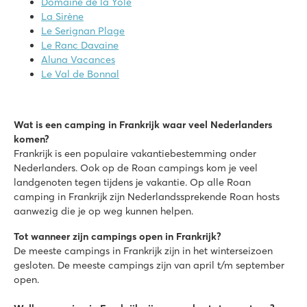
Domaine de la Yole
Direct aan het meer van Cazaux et de Sanguinet
La Sirène
Le Serignan Plage
Domaine de la Brèche
Le Ranc Davaine
Domaine de la Brèche
Aluna Vacances
Frankrijk - Midden-Frankrijk - Loire - Varennes-sur-Loire
Le Val de Bonnal
★
★
★
★
★
7.4
Mooi zwembad met spectaculaire turbotol glijbaan
Wat is een camping in Frankrijk waar veel Nederlanders
Luxe stacaravans met loungebank te boeken!
komen?
Kleinschalige en gemoedelijke camping
Frankrijk is een populaire vakantiebestemming onder
Nederlanders. Ook op de Roan campings kom je veel
La Pinède
landgenoten tegen tijdens je vakantie. Op alle Roan
La Pinède
camping in Frankrijk zijn Nederlandssprekende Roan hosts
Frankrijk - Midden-Frankrijk - Charente Maritime - Les Mathes
aanwezig die je op weg kunnen helpen.
★
★
★
★
★
Tot wanneer zijn campings open in Frankrijk?
8.4
De meeste campings in Frankrijk zijn in het winterseizoen
Gigantische glijbanen en toffe waterattracties
gesloten. De meeste campings zijn van april t/m september
Volop animatie en lunapark naast de camping
open.
Bezoek het havenstadje La Rochelle