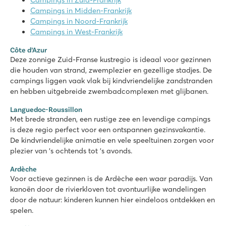
Campings in Zuid-Frankrijk
Groot zwembadcomplex met glijbanen én een lagune strand
Campings in Midden-Frankrijk
Luxe stacaravans in autovrije Premium Zone te boeken
Campings in Noord-Frankrijk
Bezoek de wijngaarden naast de camping
Campings in West-Frankrijk
Domaine des Ormes
Côte d’Azur
Domaine des Ormes
Deze zonnige Zuid-Franse kustregio is ideaal voor gezinnen
Frankrijk - Noord-Frankrijk - Bretagne - Dol de Bretagne
die houden van strand, zwemplezier en gezellige stadjes. De
campings liggen vaak vlak bij kindvriendelijke zandstranden
★
★
★
★
★
en hebben uitgebreide zwembadcomplexen met glijbanen.
9.2
Geweldig binnen en buitenzwembad én groot meer
Languedoc-Roussillon
Met brede stranden, een rustige zee en levendige campings
Veel sportfaciliteiten en leuke animatie
is deze regio perfect voor een ontspannen gezinsvakantie.
Eigen 18 holes golfbaan
De kindvriendelijke animatie en vele speeltuinen zorgen voor
La Chapelle
plezier van 's ochtends tot 's avonds.
La Chapelle
Ardèche
Frankrijk - Zuid-Frankrijk - Languedoc-Roussillon - Argelès sur Mer
Voor actieve gezinnen is de Ardèche een waar paradijs. Van
★
★
★
★
★
kanoën door de rivierkloven tot avontuurlijke wandelingen
8.3
door de natuur: kinderen kunnen hier eindeloos ontdekken en
Leuke glijbanen én een waterspeeltuin
spelen.
Veel animatie voor jong en oud