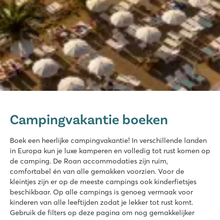
De Schatberg
De Schatberg
Campingvakantie boeken
Nederland - - Limburg - Sevenum
★
★
★
★
★
Boek een heerlijke campingvakantie! In verschillende landen
8.2
in Europa kun je luxe kamperen en volledig tot rust komen op
Zwembaden zowel binnen als buiten met glijbaan én zwemm
de camping. De Roan accommodaties zijn ruim,
Uitgebreid entertainmentprogramma én binnenspeeltuin
comfortabel én van alle gemakken voorzien. Voor de
Gelegen aan de prachtige Noord-Limburgse Peel
kleintjes zijn er op de meeste campings ook kinderfietsjes
beschikbaar. Op alle campings is genoeg vermaak voor
hu Eraclea Mare
kinderen van alle leeftijden zodat je lekker tot rust komt.
hu Eraclea Mare
Gebruik de filters op deze pagina om nog gemakkelijker
Italië - Noord-Italië - Adriatische kust - Eraclea Mare