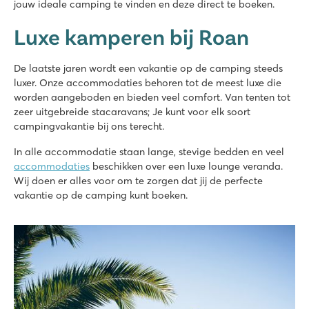
jouw ideale camping te vinden en deze direct te boeken.
★
★
★
★
★
Luxe kamperen bij Roan
Nieuw: Waterpark met glijbanen van wel 90.000 m2
Stacaravans in autovrije, sfeervolle straatjes
Vlakbij het bekende Venetië, Murano en Burano
De laatste jaren wordt een vakantie op de camping steeds
luxer. Onze accommodaties behoren tot de meest luxe die
La Croix du Vieux Pont
worden aangeboden en bieden veel comfort. Van tenten tot
La Croix du Vieux Pont
zeer uitgebreide stacaravans; Je kunt voor elk soort
Frankrijk - Noord-Frankrijk - Picardië - Berny Rivière
campingvakantie bij ons terecht.
★
★
★
★
★
In alle accommodatie staan lange, stevige bedden en veel
7.9
accommodaties
beschikken over een luxe lounge veranda.
Leuk overdekt zwembad met lange glijbanen
Wij doen er alles voor om te zorgen dat jij de perfecte
Stacaravans staan op ruime grasrijke plaatsen
vakantie op de camping kunt boeken.
Gelegen aan de Aisne rivier
Domaine de la Yole
Domaine de la Yole
Frankrijk - Zuid-Frankrijk - Languedoc-Roussillon - Valras-Plage
★
★
★
★
★
8.1
Groot zwembadcomplex met glijbanen én een lagune strand